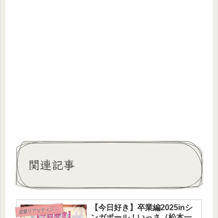
関連記事
【今日好き】卒業編2025inシ
恋
愛リアリティショー
ンガポール！いっさ（松本一