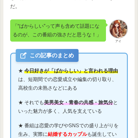
だ。
「“ばからしい”って声も含めて話題にな
るのが、この番組の強さだと思うな！」
アイ
この記事のまとめ
★
今日好きが「ばからしい」と言われる理由
は、短期間での恋愛成立や編集の切り取り、
高校生の未熟さなどにある
★ それでも
美男美女・青春の共感・旅気分
と
いった魅力が多く、人気を支えている
★ 番組は恋愛の学びやSNSでの盛り上がりを
生み、実際に
結婚するカップル
も誕生してい