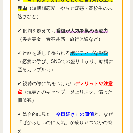
理由
（短期間恋愛・やらせ疑惑・高校生の未
熟さなど）
✔ 批判を超えても
番組が人気を集める魅力
（美男美女・青春共感・旅行体験など）
✔ 番組を通じて得られる
ポジティブな影響
（恋愛の学び、SNSでの盛り上がり、結婚に
至るカップルも）
✔ 視聴の際に気をつけたい
デメリットや注意
点
（現実とのギャップ、炎上リスク、偏った
価値観）
✔ 総合的に見た
「今日好き」の価値
と、なぜ
「ばからしいのに人気」が成り立つのかの答
え