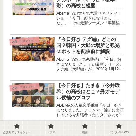
彩）の高校と経歴
AbemaTVの大人気恋愛リアリティー
ショー「今日、好きになりまし
た。」！その最新シーズン「卒業編
2025 in シンガポール」がついに開
幕〜！今回の旅で注目なのが、奈良県
出身のいっさ（松本一彩）くん！彼の
『今日好き テグ編』どこの
恋
愛リアリティショー
すごいところは…… 「高1ミスター...
国？韓国・大邱の場所と観光
スポットを配信前に解説
AbemaTVの人気恋愛番組「今日、好
きになりました。」の最新シリーズ、
テグ編（大邱編）が、2026年1月12日
から配信スタートするんだ。ロケ地が
「テグ（大邱）」だと知って、正直ち
ょっと意外だった人も多いんじゃない
【今日好き】たまき（今井環
恋
愛リアリティショー
かな。でも調べてみると、“...
希）の高校はどこ？秀才モデ
ル候補のプロフ
ABEMAの人気恋愛番組「今日、好き
になりました。チェンマイ編」に出演
している今井環希（たまき）さんが話
題になってるね！清楚で透明感あふれ
るビジュアルに加えて、「大分の高偏
差値高校に通う才女」なんて噂まであ
【今日好き】古澤里紗（ふー
恋
愛リアリティショー
恋愛リアリティショー
ドラマ
映画
エンタメNEWS
るんだから、そりゃ気になるよね。