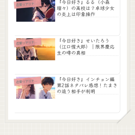
『今日好き』るる（小森
愛リアリティショー
恋
瑠々）の高校は？卓球少女
の炎上は印象操作
『今日好き』せいたろう
愛リアリティショー
恋
（江口惺大郎）｜限界慶応
生の噂の真相
『今日好き』インチョン編
愛リアリティショー
恋
第2話ネタバレ感想！たまき
の追う相手が判明