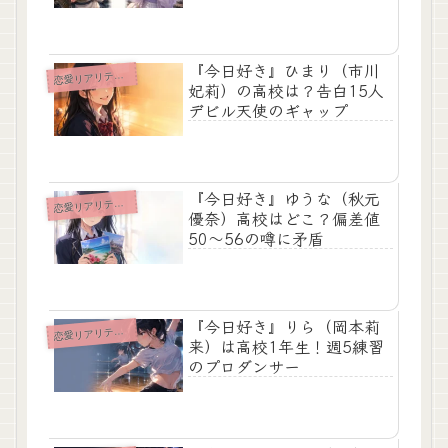
『今日好き』ひまり（市川
愛リアリティショー
恋
妃莉）の高校は？告白15人
デビル天使のギャップ
『今日好き』ゆうな（秋元
愛リアリティショー
恋
優奈）高校はどこ？偏差値
50～56の噂に矛盾
『今日好き』りら（岡本莉
愛リアリティショー
恋
来）は高校1年生！週5練習
のプロダンサー