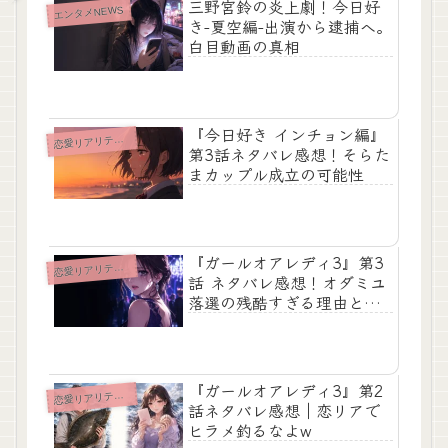
三野宮鈴の炎上劇！今日好
エンタメNEWS
き-夏空編-出演から逮捕へ。
白目動画の真相
『今日好き インチョン編』
愛リアリティショー
恋
第3話ネタバレ感想！そらた
まカップル成立の可能性
『ガールオアレディ3』第3
愛リアリティショー
恋
話 ネタバレ感想！オダミユ
落選の残酷すぎる理由と新
メンバーの正体
『ガールオアレディ3』第2
愛リアリティショー
恋
話ネタバレ感想｜恋リアで
ヒラメ釣るなよw