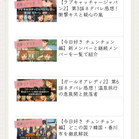
【ラブキャッチャージャパ
愛リアリティショー
恋
ン2】第3話ネタバレ感想！
衝撃キスと疑心の嵐
【今日好き チュンチョン
愛リアリティショー
恋
編】新メンバーと継続メン
バーを一覧で紹介
【ガールオアレディ2】第6
愛リアリティショー
恋
話ネタバレ感想！温泉旅行
の急展開と脱落者
【今日好き チュンチョン
愛リアリティショー
恋
編】どこの国？韓国・春川
市を徹底解説