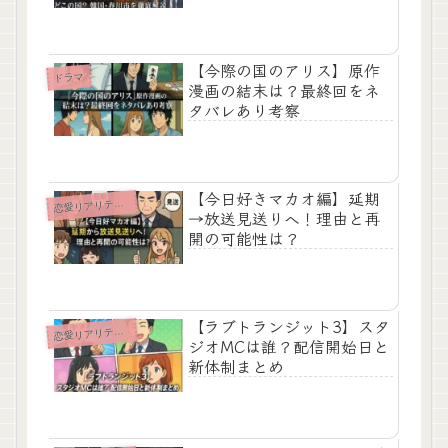
【今際の国のアリス】原作
ドラマ
漫画の結末は？最終回をネ
タバレあり考察
【今日好きマカオ編】延期
愛リアリティショー
恋
→放送見送りへ！理由と再
開の可能性は？
【ラブトランジット3】スタ
愛リアリティショー
恋
ジオMCは誰？配信開始日と
新体制まとめ