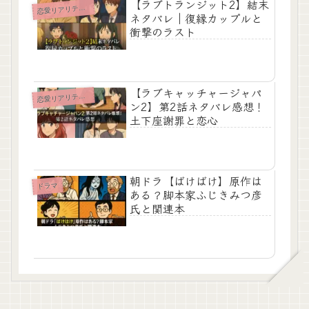
【ラブトランジット2】結末
愛リアリティショー
恋
ネタバレ｜復縁カップルと
衝撃のラスト
【ラブキャッチャージャパ
愛リアリティショー
恋
ン2】第2話ネタバレ感想！
土下座謝罪と恋心
朝ドラ【ばけばけ】原作は
ドラマ
ある？脚本家ふじきみつ彦
氏と関連本