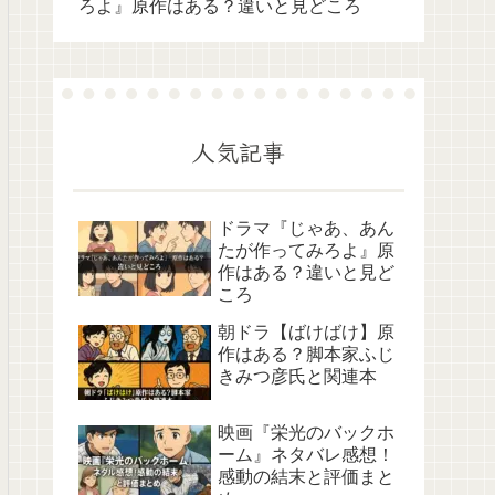
ろよ』原作はある？違いと見どころ
人気記事
ドラマ『じゃあ、あん
たが作ってみろよ』原
作はある？違いと見ど
ころ
朝ドラ【ばけばけ】原
作はある？脚本家ふじ
きみつ彦氏と関連本
映画『栄光のバックホ
ーム』ネタバレ感想！
感動の結末と評価まと