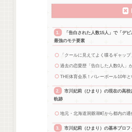
「告白された人数15人」で「デ
最強のモテ要素
「クールに見えてよく喋るギャップ
過去の恋愛歴「告白した人数0人」
THE体育会系！バレーボール10年
市川妃莉（ひまり）の現在の高校
軌跡
地元・北海道洞爺湖町から都内の通
市川妃莉（ひまり）の基本プロフ