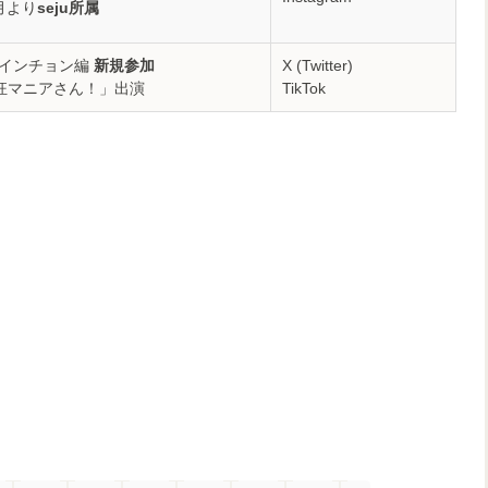
6月より
seju所属
 インチョン編
新規参加
X (Twitter)
熱狂マニアさん！」出演
TikTok