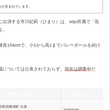
告が含まれています。
出演する市川妃莉（ひまり）は、seju所属で「
告
よ。
身長154cmで、小1から高1までバレーボールを続け
成については公表されておらず、
現在は調査中
だ
経歴・立ち位置
公式SNSリンク
田郡洞爺湖町 出身
Instagram