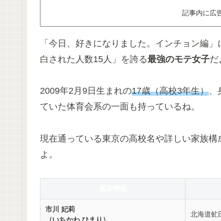
記事内に広
「今日、好きになりました。インチョン編」に
白された人数15人
」を誇る
最強のモテ女子
だ
2009年2月9日生まれの
17歳（高校3年生）
、
ていた体育会系の一面も持っているね。
現在通っている東京の高校名や詳しい家族構
よ。
基本情報
市川 妃莉
北海道虻
（いちかわ ひまり）