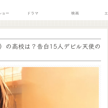
ショー
ドラマ
映画
エ
）の高校は？告白15人デビル天使の