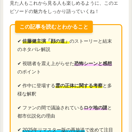
見た人もこれから見る人も楽しめるように、このエ
ピソードの魅力をしっかり語っていくね！
この記事を読むとわかること
✔
佐藤健主演「顔の道」
のストーリーと結末
のネタバレ解説
✔ 視聴者を震え上がらせた
恐怖シーンと感想
のポイント
✔ 作中に登場する
霊の正体に関する考察
と多
様な解釈
✔ ファンの間で議論されている
ロケ地の謎
と
都市伝説化の理由
✔
2025年リマスター版の再放送
で改めて注目