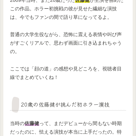
2009年当時、まだ20歳だった
佐藤健
が主演を務めた
この作品。ホラー初挑戦の彼が見せた繊細な演技
は、今でもファンの間で語り草になってるよ。
普通の大学生役ながら、恐怖に震える表情や叫び声
がすごくリアルで、思わず画面に引き込まれちゃう
の。
ここでは「顔の道」の感想や見どころを、視聴者目
線でまとめていくね！
20歳の佐藤健が挑んだ初ホラー演技
当時の
佐藤健
って、まだデビューから間もない時期
だったのに、怯える演技が本当に上手だったの。特