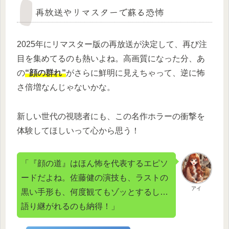
再放送やリマスターで蘇る恐怖
2025年にリマスター版の再放送が決定して、再び注
目を集めてるのも熱いよね。高画質になった分、あ
の
“顔の群れ”
がさらに鮮明に見えちゃって、逆に怖
さ倍増なんじゃないかな。
新しい世代の視聴者にも、この名作ホラーの衝撃を
体験してほしいって心から思う！
「『顔の道』はほん怖を代表するエピソ
ードだよね。佐藤健の演技も、ラストの
アイ
黒い手形も、何度観てもゾッとするし…
語り継がれるのも納得！」