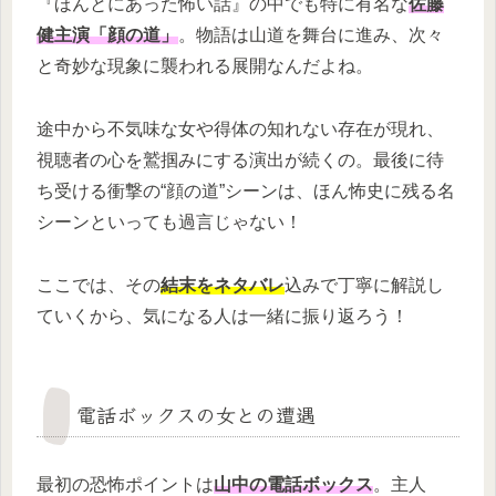
『ほんとにあった怖い話』の中でも特に有名な
佐藤
健主演「顔の道」
。物語は山道を舞台に進み、次々
と奇妙な現象に襲われる展開なんだよね。
途中から不気味な女や得体の知れない存在が現れ、
視聴者の心を鷲掴みにする演出が続くの。最後に待
ち受ける衝撃の“顔の道”シーンは、ほん怖史に残る名
シーンといっても過言じゃない！
ここでは、その
結末をネタバレ
込みで丁寧に解説し
ていくから、気になる人は一緒に振り返ろう！
電話ボックスの女との遭遇
最初の恐怖ポイントは
山中の電話ボックス
。主人