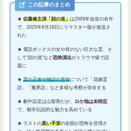
この記事のまとめ
★
佐藤健主演「顔の道」
は2009年放送の名作
で、2025年8月16日にリマスター版が放送さ
れた
★ 電話ボックスの女や首のない巨大な霊、そ
して“顔の道”など
恐怖演出
がトラウマ級で話
題に
★
霊の正体や物語の意味
について「花嫁霊
説」「魔界説」など多様な考察が存在する
★ 劇中設定は山梨県だが、
ロケ地は未特定
で、都市伝説的な魅力を高めている
★ ラストの
黒い手形
の余韻が恐怖を倍増さ