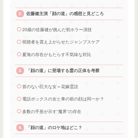
佐藤健主演「顔の道」の感想と見どころ
20歳の佐藤健が挑んだ初ホラー演技
視聴者を震え上がらせたジャンプスケア
夏海の存在がもたらす不気味な対比
「顔の道」に登場する霊の正体を考察
首のない巨大な女＝花嫁霊説
電話ボックスの女と車の前の顔は同一か？
多数の手形が示す“魔界”の存在
「顔の道」のロケ地はどこ？