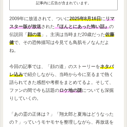
記事内に広告が含まれています。
2009年に放送されて、ついに
2025年8月16日
に
リマ
スター版が放送
された
『ほんとにあった怖い話』
の
伝説回「
顔の道
」。主演は当時まだ20歳だった
佐藤
健
で、その恐怖描写は今見ても鳥肌モノなんだよ
ね。
今回の記事では、「顔の道」のストーリーを
ネタバ
レ込み
で紹介しながら、当時から今に至るまで熱く
語られてきた感想や考察をまとめてるよ。そして、
ファンの間で今も話題の
ロケ地の謎
についても深掘
りしていくの。
「あの霊の正体は？」「翔太郎と夏海はどうなった
の？」っていうモヤモヤを整理しながら、再放送を