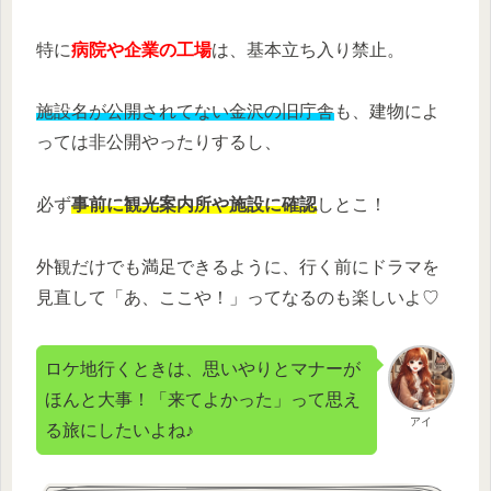
特に
病院や企業の工場
は、基本立ち入り禁止。
施設名が公開されてない金沢の旧庁舎
も、建物によ
っては非公開やったりするし、
必ず
事前に観光案内所や施設に確認
しとこ！
外観だけでも満足できるように、行く前にドラマを
見直して「あ、ここや！」ってなるのも楽しいよ♡
ロケ地行くときは、思いやりとマナーが
ほんと大事！「来てよかった」って思え
アイ
る旅にしたいよね♪