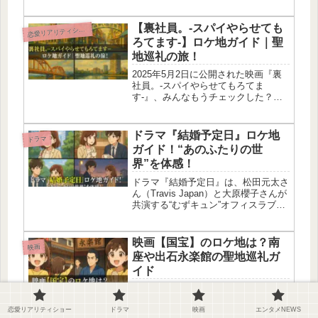
ル「コルテシア東京」を舞台にした物
語だけど、実はそのロケ地、全部実在
するんだよね！この記事では、映画で
【裏社員。-スパイやらせても
恋
愛リアリティショー
使われた外観やロビー、そしてファン
ろてます-】ロケ地ガイド｜聖
の...
地巡礼の旅！
2025年5月2日に公開された映画『裏
社員。-スパイやらせてもろてま
す-』、みんなもうチェックした？
WEST.メンバー全員主演ってだけで
も話題性バツグンだし、クセ強キャラ
たちの掛け合いがほんま最高すぎた♡
ドラマ『結婚予定日』ロケ地
ドラマ
この記事では、映画の舞台になったロ
ガイド！“あのふたりの世
ケ...
界”を体感！
ドラマ『結婚予定日』は、松田元太さ
ん（Travis Japan）と大原櫻子さんが
共演する“むずキュン”オフィスラブコ
メディなんだよね。胸キュンなシーン
も最高なんだけど、視聴者の間では
「このシーンのロケ地どこ？」って盛
映画【国宝】のロケ地は？南
映画
り上がってるの。実際に候...
座や出石永楽館の聖地巡礼ガ
イド
2025年6月に公開された映画『国
宝』、もう観た？吉沢亮くんと横浜流
恋愛リアリティショー
ドラマ
映画
エンタメNEWS
星くんが共演してて、歌舞伎の世界を