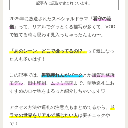
記事内に広告が含まれています。
2025年に放送されたスペシャルドラマ『
看守の流
儀
』って、リアルでグッとくる描写が多くて、VOD
で観てる時も思わず見入っちゃったんよね〜。
「あのシーン、どこで撮ってるの!?」
って気になっ
た人も多いはず！
この記事では、
舞鶴赤れんがパーク
とか
加賀刑務所
モデル
、
田中印刷
、
ムツミ病院
まで、聖地巡礼にお
すすめのロケ地をまるっと紹介しちゃいます♡
アクセス方法や巡礼の注意点もまとめてるから、
ド
ラマの世界をリアルで感じたい人
は要チェックや
で！