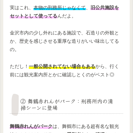
実はこれ、
本物の刑務所じゃなくて
、
旧公共施設を
セットとして使ってる
んだよ。
金沢市内の少し外れにある施設で、石造りの外観と
か、歴史を感じさせる重厚な造りがいい味出してる
の。
ただし！
一般公開されてない場合もある
から、行く
前には観光案内所とかに確認しとくのがベスト◎
② 舞鶴赤れんがパーク：刑務所内の清
掃シーンに登場
舞鶴赤れんがパーク
は、舞鶴市にある超有名な観光