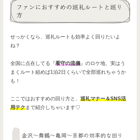
ファンにおすすめの巡礼ルートと巡り
方
せっかくなら、巡礼ルートも効率よく回りたいよ
ね？
全国に点在してる『
看守の流儀
』のロケ地、実はう
まくルート組めば1泊2日くらいで全部巡れちゃうか
も！
ここではおすすめの回り方と、
巡礼マナー＆SNS活
用テク
まで紹介しちゃいます♡
金沢～舞鶴～亀岡～京都の効率的な回り