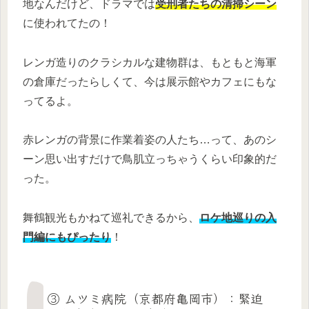
地なんだけど、ドラマでは
受刑者たちの清掃シーン
に使われてたの！
レンガ造りのクラシカルな建物群は、もともと海軍
の倉庫だったらしくて、今は展示館やカフェにもな
ってるよ。
赤レンガの背景に作業着姿の人たち…って、あのシ
ーン思い出すだけで鳥肌立っちゃうくらい印象的だ
った。
舞鶴観光もかねて巡礼できるから、
ロケ地巡りの入
門編にもぴったり
！
③ ムツミ病院（京都府亀岡市）：緊迫