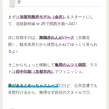
方
まずは
加賀刑務所モデル（金沢）
をスタートにし
て、北陸新幹線 or JRで関西方面へGO！
次に目指すのは、
舞鶴赤れんがパーク
（京都北
部）。観光名所だから休憩もかねてゆっくり見られ
るよ♪
そこからちょっと移動して
亀岡のムツミ病院
、ラス
トは
田中印刷（京都市内）
でフィニッシュ。
車があるとめっちゃスムーズ
だけど、公共交通でも
全然行けるから、無理せず自分のスタイルで◎