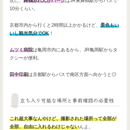
次に、
舞鶴赤れんがパーク
はJR東舞鶴駅からバスで
10分くらい。
京都市内から行くと2時間以上かかるけど、
景色もい
いし観光気分でOK
！
ムツミ病院
は亀岡市内にあるから、JR亀岡駅からタ
クシーが便利。
田中印刷
は京都駅からバスで南区方面へ向かうと◎
立ち入り可能な場所と事前確認の必要性
これ超大事なんやけど、撮影された場所って全部が
全部、自由に入れるわけじゃない
んよ。