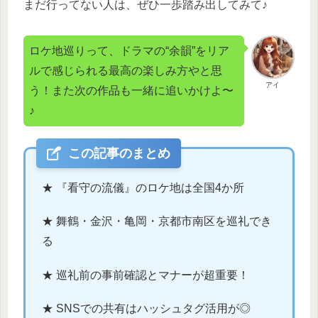
まだ行ってない人は、ぜひ一歩踏み出してみて♪
ロケ地巡りって、ドラマの“余韻”をリア
ルで感じられる最高の楽しみ方やと思
アイ
う！また次の作品も一緒に追いかけよ〜
♪
この記事のまとめ
★ 『看守の流儀』のロケ地は全国4か所
★ 舞鶴・金沢・亀岡・京都市南区を巡礼でき
る
★ 巡礼前の事前確認とマナーが超重要！
★ SNSでの共有はハッシュタグ活用が◎