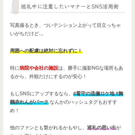
巡礼中に注意したいマナーとSNS活用術
写真撮るとき、ついテンション上がって目立っちゃ
いがちだけど…
周囲への配慮は絶対に忘れずに！
特に
病院や会社の施設
は、勝手に撮影NGな場所もあ
るから、外観だけにするのが安心！
もしSNSにアップするなら、
#看守の流儀ロケ地 #舞
鶴赤れんがパーク
なんかのハッシュタグもおすす
め！
他のファンとも繋がれるかもやし、
巡礼の思い出
が