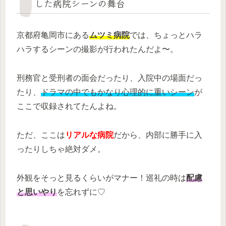
した病院シーンの舞台
京都府亀岡市にある
ムツミ病院
では、ちょっとハラ
ハラするシーンの撮影が行われたんだよ〜。
刑務官と受刑者の面会だったり、入院中の場面だっ
たり、
ドラマの中でもかなり心理的に重いシーン
が
ここで収録されてたんよね。
ただ、ここは
リアルな病院
だから、内部に勝手に入
ったりしちゃ絶対ダメ。
外観をそっと見るくらいがマナー！巡礼の時は
配慮
と思いやり
を忘れずに♡