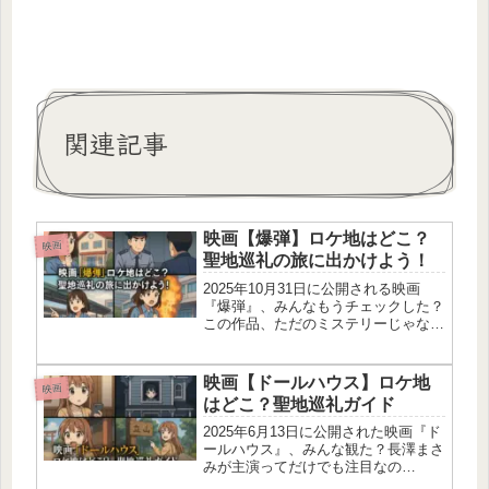
関連記事
映画【爆弾】ロケ地はどこ？
映画
聖地巡礼の旅に出かけよう！
2025年10月31日に公開される映画
『爆弾』、みんなもうチェックした？
この作品、ただのミステリーじゃなく
て“ロケ地の選び方”まで超こだわって
るんだよ！舞台になったのは、東京都
板橋区・茨城県守谷市・千葉県ロング
映画【ドールハウス】ロケ地
映画
ウッドステーションの3か所。ど...
はどこ？聖地巡礼ガイド
2025年6月13日に公開された映画『ド
ールハウス』、みんな観た？長澤まさ
みが主演ってだけでも注目なの
に、“娘にそっくりな人形”との出会い