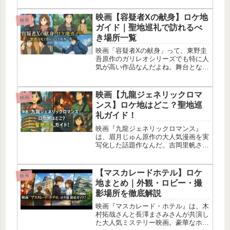
から始まるゾクゾクのミステリーって
ことで、VOD好きな私としても見逃
映画【容疑者Xの献身】ロケ地
映画
せなかったんだよね。今回はその
ガイド｜聖地巡礼で訪れるべ
『ド...
き場所一覧
映画「容疑者Xの献身」って、東野圭
吾原作のガリレオシリーズでも特に人
気が高い作品なんだよね。舞台となっ
たロケ地は、東京の下町から京都・長
野の自然まで幅広くて、巡るだけで映
画の世界に入り込めちゃう。この記事
映画【九龍ジェネリックロマ
映画
では「容疑者Xの献身 ロケ地 聖
ンス】ロケ地はどこ？聖地巡
地」...
礼ガイド！
映画『九龍ジェネリックロマンス』
は、眉月じゅん原作の大人気漫画を実
写化した話題作なんだ。吉岡里帆さん
と水上恒司さんが主演で、あの伝説の
迷宮都市・九龍城砦を舞台にしたスト
ーリーを映像で楽しめるの。でも九龍
【マスカレードホテル】ロケ
映画
城砦ってもう存在しないから、映画で
地まとめ｜外観・ロビー・撮
は台...
影場所を徹底解説
映画『マスカレード・ホテル』は、木
村拓哉さんと長澤まさみさんが共演し
た大人気ミステリー映画。豪華なホテ