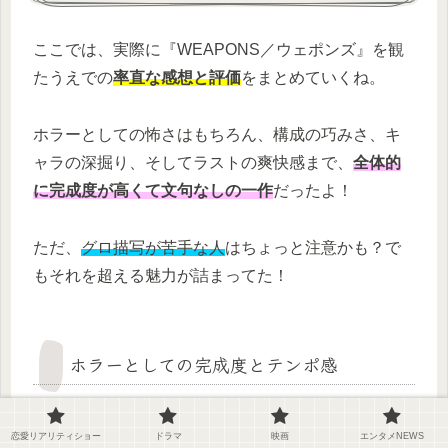
ここでは、実際に『WEAPONS／ウェポンズ』を観
たうえでの
率直な感想と評価
をまとめていくね。
ホラーとしての怖さはもちろん、構成の巧みさ、キ
ャラの深掘り、そしてラストの爽快感まで、
全体的
に完成度が高くて文句なしの一作
だったよ！
ただ、
グロ描写が苦手な人
はちょっと注意かも？で
もそれを超える魅力が詰まってた！
ホラーとしての完成度とテンポ感
まず言いたいのは、
テンポがめちゃくちゃ良い
って
恋愛リアリティショー
ドラマ
映画
エンタメNEWS