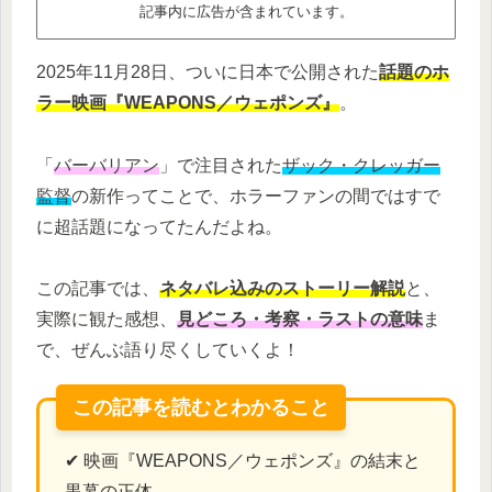
記事内に広告が含まれています。
2025年11月28日、ついに日本で公開された
話題のホ
ラー映画『WEAPONS／ウェポンズ』
。
「
バーバリアン
」で注目された
ザック・クレッガー
監督
の新作ってことで、ホラーファンの間ではすで
に超話題になってたんだよね。
この記事では、
ネタバレ込みのストーリー解説
と、
実際に観た感想、
見どころ・考察・ラストの意味
ま
で、ぜんぶ語り尽くしていくよ！
この記事を読むとわかること
✔ 映画『WEAPONS／ウェポンズ』の結末と
黒幕の正体