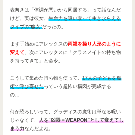
表向きは「体調が悪いから同居する」って話なんだ
けど、実は彼女、
生命力を吸い取って生き永らえる
タイプの“魔女”
だったの。
まず手始めにアレックスの
両親を操り人形のように
変えて
、次にアレックスに「クラスメイトの持ち物
を持ってきて」と命令。
こうして集めた持ち物を使って、
17人の子どもを魔
術で呼び寄せた
っていう超怖い構図が完成する
の…！
何が恐ろしいって、グラディスの魔術は単なる呪い
じゃなくて、
人を“凶器＝WEAPON”として変えてし
まう力
なんだよね。