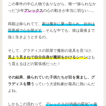
この事件の中心人物でありながら、唯一“操られなか
った”少年
アレックス
の心の動きが本当に切ない…。
両親は操られてて、
家は魔女に乗っ取られ、自分は
罪悪感で心を閉ざす
…そんな中でも、彼は最後まで
強く生きようとするの。
そして、グラディスの部屋で魔術の道具を見つけ、
見よう見まねで自分自身が魔術をかけるシーン
はも
う震えるほどの緊張感だった！
その結果、操られていた子供たちが目を覚まし、グ
ラディスを襲う
っていう大逆転劇が最高に熱いんだ
よね。
しかもこの流れって、
アレックスの“内面の変化”＝覚