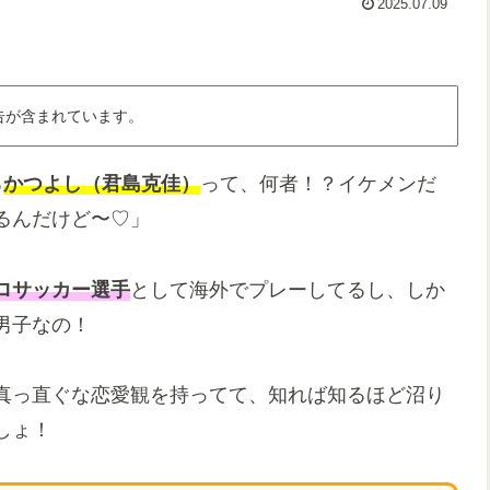
2025.07.09
告が含まれています。
る
かつよし（君島克佳）
って、何者！？イケメンだ
るんだけど〜♡」
ロサッカー選手
として海外でプレーしてるし、しか
男子なの！
真っ直ぐな恋愛観を持ってて、知れば知るほど沼り
しょ！