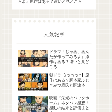
ろよ』原作はある？違いと見どころ
人気記事
ドラマ『じゃあ、あん
たが作ってみろよ』原
作はある？違いと見ど
ころ
朝ドラ【ばけばけ】原
作はある？脚本家ふじ
きみつ彦氏と関連本
映画『栄光のバックホ
ーム』ネタバレ感想！
感動の結末と評価まと