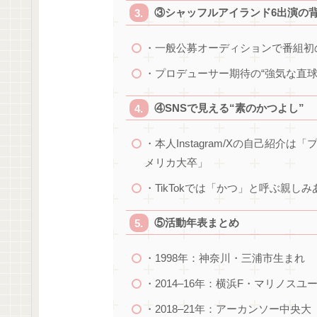
③シャッフルアイランド6出演の
・一般公募オーディションで番組初
・プロデューサー期待の“強気な直
④SNSで見える“素のかつよし”
・本人Instagram/Xの自己紹
メリカ大卒」
・TikTokでは「かつ」と呼ぶ親し
⑤活動年表まとめ
・1998年：神奈川・三浦市生まれ
・2014–16年：横浜F・マリノス
・2018–21年：アーカンソー中央大