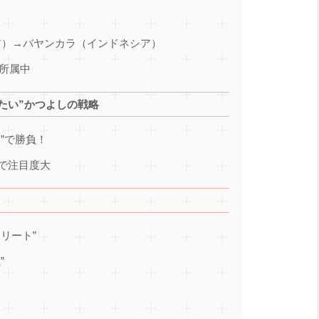
ニア）→バヤンカラ（インドネシア）
に所属中
たい”かつよしの戦略
”で勝負！
で注目度大
リート”
”