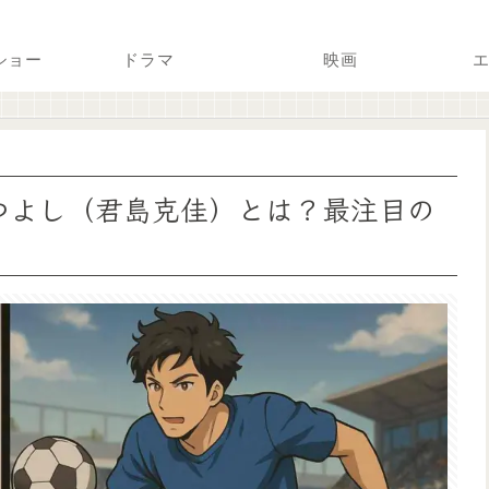
ショー
ドラマ
映画
エ
つよし（君島克佳）とは？最注目の