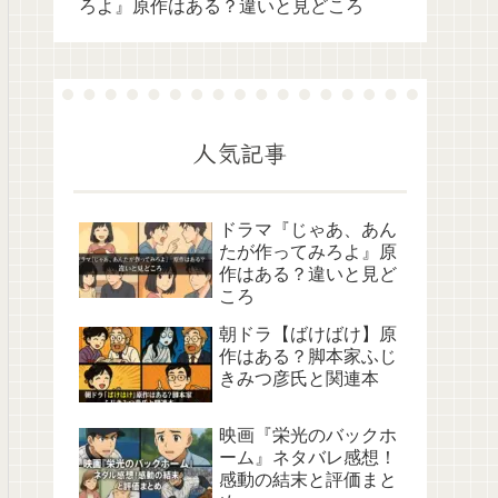
ろよ』原作はある？違いと見どころ
人気記事
ドラマ『じゃあ、あん
たが作ってみろよ』原
作はある？違いと見ど
ころ
朝ドラ【ばけばけ】原
作はある？脚本家ふじ
きみつ彦氏と関連本
映画『栄光のバックホ
ーム』ネタバレ感想！
感動の結末と評価まと