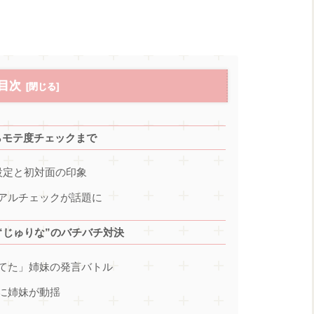
目次
らモテ度チェックまで
設定と初対面の印象
アルチェックが話題に
“じゅりな”のバチバチ対決
てた」姉妹の発言バトル
に姉妹が動揺