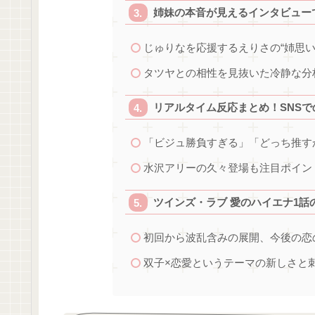
姉妹の本音が見えるインタビュー
じゅりなを応援するえりさの“姉思い
タツヤとの相性を見抜いた冷静な分
リアルタイム反応まとめ！SNS
「ビジュ勝負すぎる」「どっち推す
水沢アリーの久々登場も注目ポイン
ツインズ・ラブ 愛のハイエナ1話
初回から波乱含みの展開、今後の恋
双子×恋愛というテーマの新しさと