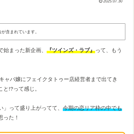
2025.07.30
告が含まれています。
で始まった新企画、
『ツインズ・ラブ』
って、もう
、キャバ嬢にフェイクタトゥー店経営者まで出てき
と!?って感じ。
ない」って盛り上がってて、
今期の恋リア枠の中でも
思った！