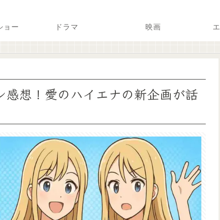
ショー
ドラマ
映画
エ
レ感想！愛のハイエナの新企画が話