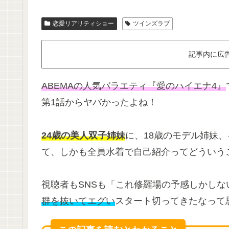
恋愛リアリティショー
ツインズラブ
記事内に広
ABEMAの人気バラエティ『愛のハイエナ4』
第1話からヤバかったよね！
24歳の美人双子姉妹
に、18歳のモデル姉妹
て、しかも全員水着で自己紹介ってどういうこ
視聴者もSNSも「これ修羅場の予感しかし
群を抜いてエグい
スタート切ってきたなって