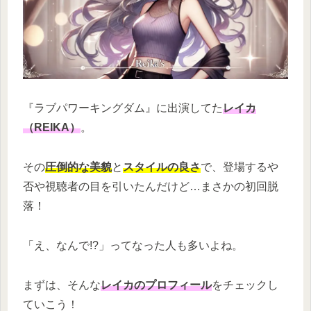
『ラブパワーキングダム』に出演してた
レイカ
（REIKA）
。
その
圧倒的な美貌
と
スタイルの良さ
で、登場するや
否や視聴者の目を引いたんだけど…まさかの初回脱
落！
「え、なんで!?」ってなった人も多いよね。
まずは、そんな
レイカのプロフィール
をチェックし
ていこう！