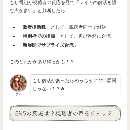
もし番組が視聴者の反応を見て「レイカの復活を望
む声が多い」と判断したら…
「
敗者復活戦
」として、脱落者同士で対決
「
特別枠での復帰
」として、再び番組に合流
「
新展開でサプライズ合流
」
このどれかがあり得るかも！？
もし復活があったらめっちゃアツい展開
じゃない！？🔥
アイ
SNSの反応は？視聴者の声をチェック