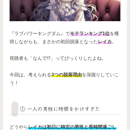
『ラブパワーキングダム』で
モテランキング1位
を獲
得しながらも、まさかの初回脱落となった
レイカ
。
視聴者も「なんで!?」ってびっくりしたよね。
今回は、考えられる
3つの脱落理由
を深掘りしていこ
う！
① 一人の男性に時間をかけすぎた
どうやら
レイカは初日に特定の男性と長時間過ごし