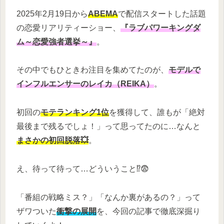
2025年2月19日から
ABEMA
で配信スタートした話題
の恋愛リアリティーショー、
『ラブパワーキングダ
ム～恋愛強者選挙～』
。
その中でもひときわ注目を集めてたのが、
モデルで
インフルエンサーのレイカ（REIKA）
。
初回の
モテランキング1位
を獲得して、誰もが「絶対
最後まで残るでしょ！」って思ってたのに…なんと
まさかの初回脱落💥
。
え、待って待って…どういうこと⁉😨
「番組の戦略ミス？」「なんか裏があるの？」って
ザワついた
衝撃の展開
を、今回の記事で徹底深掘り