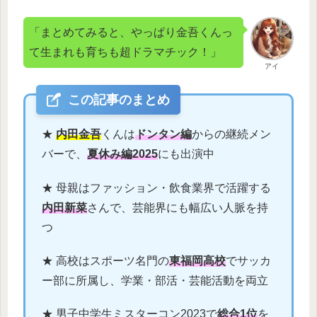
「まとめてみると、やっぱり金吾くんっ
て生まれも育ちも超ドラマチック！」
アイ
この記事のまとめ
★
内田金吾
くんは
ドンタン編
からの継続メン
バーで、
夏休み編2025
にも出演中
★ 母親はファッション・飲食業界で活躍する
内田新菜
さんで、芸能界にも幅広い人脈を持
つ
★ 高校はスポーツ名門の
東福岡高校
でサッカ
ー部に所属し、学業・部活・芸能活動を両立
★ 男子中学生ミスターコン2023で
総合1位
を