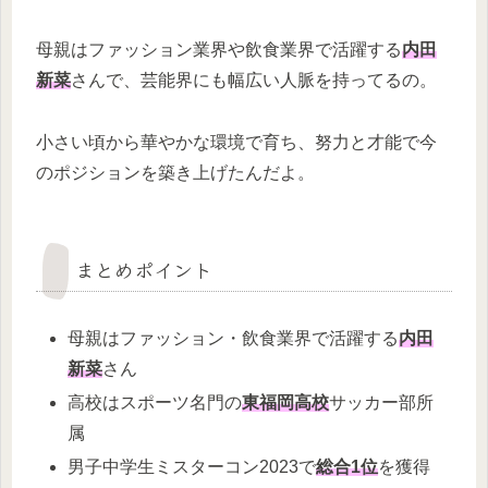
母親はファッション業界や飲食業界で活躍する
内田
新菜
さんで、芸能界にも幅広い人脈を持ってるの。
小さい頃から華やかな環境で育ち、努力と才能で今
のポジションを築き上げたんだよ。
まとめポイント
母親はファッション・飲食業界で活躍する
内田
新菜
さん
高校はスポーツ名門の
東福岡高校
サッカー部所
属
男子中学生ミスターコン2023で
総合1位
を獲得