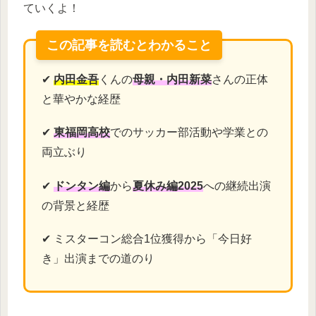
ていくよ！
この記事を読むとわかること
✔
内田金吾
くんの
母親・内田新菜
さんの正体
と華やかな経歴
✔
東福岡高校
でのサッカー部活動や学業との
両立ぶり
✔
ドンタン編
から
夏休み編2025
への継続出演
の背景と経歴
✔ ミスターコン総合1位獲得から「今日好
き」出演までの道のり