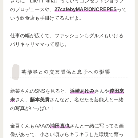
さらに「Life In Nina」っていうコンセプトショップ
のプロデュースや、
27cafebyMARIONCREPES
って
いう飲食店も手掛けてるんだよ。
仕事の幅が広くて、ファッションもグルメもいける
バリキャリママって感じ。
芸能界との交友関係と息子への影響
新菜さんのSNSを見ると、
浜崎あゆみ
さんや
倖田來
未
さん、
藤本美貴
さんなど、名だたる芸能人と一緒
の写真がいっぱい！
金吾くんもAAAの
浦田直也
さんと一緒に写ってる画
像があって、小さい頃からキラキラした環境で育っ