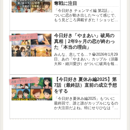
奪戦に注目
「今日好き チェンマイ編 第2話」、
ついに恋が動き出した〜って感じで、
もう見どころ満載すぎた！ショッピン
グモールでの2ショット、ナイトサフ
ァリでの急接近、そしてまさかの花く
じデートの決定戦まで、ドキドキとキ
今日好き「やまあい」破局の
恋
愛リアリティショー
ュンの連続だったよね。この記事で
真相｜2年9ヶ月の恋が終わっ
は...
た「本当の理由」
みんな、息してる…？😭2026年1月29
日、あの「やまあい」カップル（須藤
大和・細川愛沙）がついに破局を報告
しました。『今日、好きになりまし
た。』フーコック島編から約2年9ヶ
月。私たちの青春そのものだった二人
【今日好き 夏休み編2025】第
恋
愛リアリティショー
に何があったのか。まずは涙を拭い...
7話（最終話）直前の成立予想
をする
「今日好き夏休み編2025」もついに
最終回で、誰と誰がカップルになるの
か大注目だよね。特にせりひなは「成
立確定」と言われるくらい盛り上がっ
てるし、ひなのの恋の決断やきんごの
涙も気になるところ。ここでは予告や
SNSの考察をまとめつつ、私なりの...