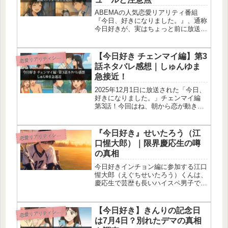
ABEMAの人気恋愛リアリティ番組
『今日、好きになりました。』、通称
今日好きが、実はちょっと前に放送時
間を変更してたって知ってた？これま
では毎週月曜の22時スタートが定番だ
ったんだけど、2025年4月からは21時
【今日好き チェンマイ編】第3
恋
愛リアリティショー
スタートに前倒しされてるの。...
話ネタバレ感想｜しゅんゆま
急接近！
2025年12月1日に放送された「今日、
好きになりました。」チェンマイ編
第3話！今回はね、朝から恋が動き出
して、ツーショットデートに青春すぎ
るサプライズ、そしてガチ告白宣言ま
で…とにかく感情ジェットコースター
『今日好き』せいたろう（江
恋
愛リアリティショー
だったの！この記事では第3話の...
口惺大郎）｜限界慶応生の噂
の真相
今日好きインチョン編に参加する江口
惺大郎（えぐちせいたろう）くんは、
慶応生で芸歴も長いハイスペ男子であ
りながら恋愛経験0という最強のギャ
ップを持つ大注目のメンバーだよ！
2008年8月25日生まれの17歳（高校3
【今日好き】きんりの記念日
恋
愛リアリティショー
年生）で、身長は175cm、エ...
は7月4日？別れたデマの真相