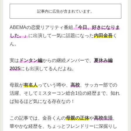
記事内に広告が含まれています。
ABEMAの恋愛リアリティ番組
「今日、好きになりま
した。」
に出演して一気に話題になった
内田金吾
く
ん。
実は
ドンタン編
からの継続メンバーで、
夏休み編
2025
にも出演してるんだよね。
母親が
有名人
っていう噂や、
高校
、サッカー部での
活躍、そしてミスターコン総合1位の経歴まで、知れ
ば知るほど気になる存在なの！
この記事では、金吾くんの
母親の正体
や
高校生活
、
華やかな経歴を、ちょっとフレンドリーに深掘りし