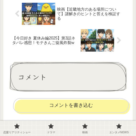
映画【近畿地方のある場所につい
て】謎解きのヒントと答えを検証す
る
【今日好き 夏休み編2025】第3話ネ
タバレ感想！モテきんご旋風炸裂w
コメント
コメントを書き込む
ホーム
恋愛リアリティショー
恋愛リアリティショー
ドラマ
映画
エンタメNEWS