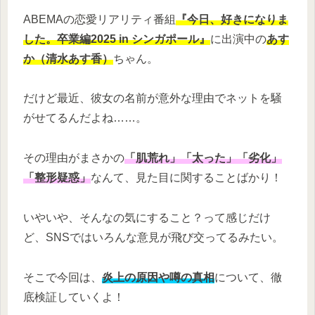
ABEMAの恋愛リアリティ番組
『今日、好きになりま
した。卒業編2025 in シンガポール』
に出演中の
あす
か（清水あす香）
ちゃん。
だけど最近、彼女の名前が意外な理由でネットを騒
がせてるんだよね……。
その理由がまさかの
「肌荒れ」「太った」「劣化」
「整形疑惑」
なんて、見た目に関することばかり！
いやいや、そんなの気にすること？って感じだけ
ど、SNSではいろんな意見が飛び交ってるみたい。
そこで今回は、
炎上の原因や噂の真相
について、徹
底検証していくよ！