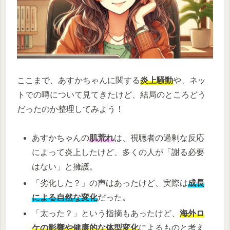
ここまで、あすかちゃんに関する
炎上騒動
や、ネッ
トでの噂について見てきたけど、結局のところどう
だったのか整理してみよう！
あすかちゃんの
肌荒れ
は、視聴者の過剰な反応
によって炎上したけど、多くの人が「謝る必要
はない」と擁護。
「劣化した？」の声はあったけど、実際は
成長
による自然な変化
だった。
「太った？」という指摘もあったけど、
海外ロ
ケの影響や健康的な体型変化
によるものと考え