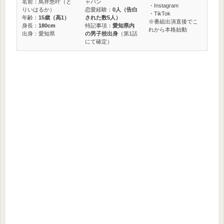
名前：鳥井悠叶（と
ャパン
・Instagram
りいはるか）
恋愛経験：
0人（告白
・TikTok
年齢：
15歳（高1）
された数5人）
※番組出演直後でこ
身長：
180cm
特記事項：
愛知県内
れから本格始動
出身：愛知県
の男子校出身
（第1話
にて確定）