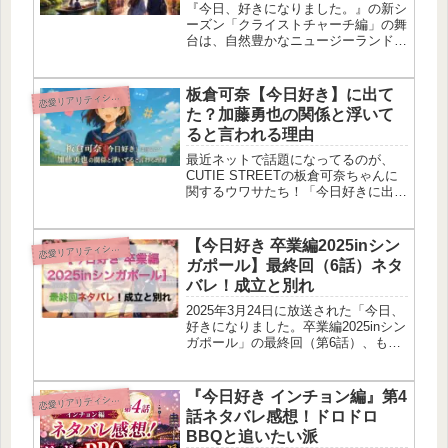
『今日、好きになりました。』の新シ
ーズン「クライストチャーチ編」の舞
台は、自然豊かなニュージーランド南
島最大の都市だよ！4月6日からの放送
開始が決定していて、現在「ゆうひ」
「ゆあ」「りお」の継続メンバー3名
板倉可奈【今日好き】に出て
恋
愛リアリティショー
の参加が発表されているの。新規参
た？加藤勇也の関係と浮いて
加...
ると言われる理由
最近ネットで話題になってるのが、
CUTIE STREETの板倉可奈ちゃんに
関するウワサたち！「今日好きに出て
た？」「加藤勇也くんと付き合ってる
の？」「てかちょっと浮いてない？」
みたいな声がSNSとかでチラホラ見か
【今日好き 卒業編2025inシン
恋
愛リアリティショー
けるんだよね。でも調べてみた...
ガポール】最終回（6話）ネタ
バレ！成立と別れ
2025年3月24日に放送された「今日、
好きになりました。卒業編2025inシン
ガポール」の最終回（第6話）、もう
見た？今回は感動あり、衝撃あり、ち
ょっぴりモヤモヤもありで、見終わっ
たあとも余韻がすごすぎたのよ…！告
『今日好き インチョン編』第4
恋
愛リアリティショー
白タイムで生まれたカップ...
話ネタバレ感想！ドロドロ
BBQと追いたい派