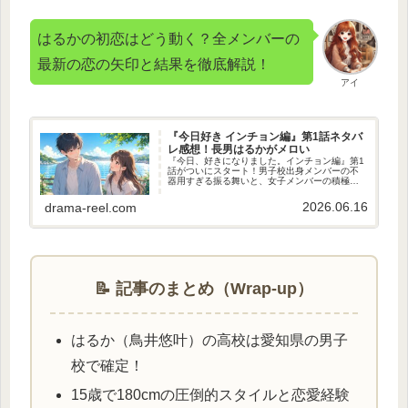
はるかの初恋はどう動く？全メンバーの
最新の恋の矢印と結果を徹底解説！
アイ
『今日好き インチョン編』第1話ネタバ
レ感想！長男はるかがメロい
『今日、好きになりました。インチョン編』第1
話がついにスタート！男子校出身メンバーの不
器用すぎる振る舞いと、女子メンバーの積極的
なリードがSNSでも早速大バズりしてるよ😍
2026年6月15日の放送開始時点で絶対に見逃せ
2026.06.16
drama-reel.com
ないのは、ウブすぎる反...
📝 記事のまとめ（Wrap-up）
はるか（鳥井悠叶）の高校は愛知県の男子
校で確定！
15歳で180cmの圧倒的スタイルと恋愛経験