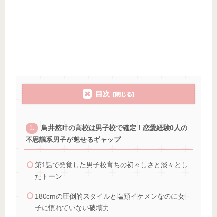
目次
鳥井悠叶の高校は男子校で確定！恋愛経験0人の
不思議系男子が魅せるギャップ
第1話で発覚した男子校育ちの初々しさと淡々とし
たトーン
180cmの圧倒的スタイルと塩顔イケメンなのに女
子に慣れていない破壊力