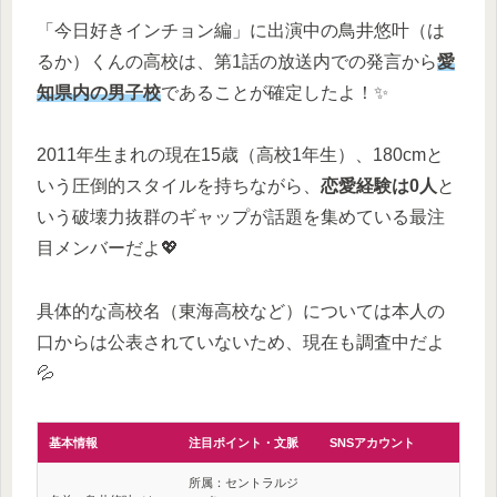
「今日好きインチョン編」に出演中の鳥井悠叶（は
るか）くんの高校は、第1話の放送内での発言から
愛
知県内の男子校
であることが確定したよ！✨
2011年生まれの現在15歳（高校1年生）、180cmと
いう圧倒的スタイルを持ちながら、
恋愛経験は0人
と
いう破壊力抜群のギャップが話題を集めている最注
目メンバーだよ💖
具体的な高校名（東海高校など）については本人の
口からは公表されていないため、現在も調査中だよ
💦
基本情報
注目ポイント・文脈
SNSアカウント
所属：セントラルジ