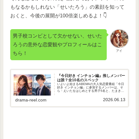
もなるかもしれない「せいたろう」の素顔を知って
おくと、今後の展開が100倍楽しめるよ！👇
男子校コンビとして欠かせない、せいた
ろうの意外な恋愛観やプロフィールはこ
アイ
ちら！
『今日好き インチョン編』推しメンバー
は誰？全10名のスペック
いよいよ始まるABEMAの大人気恋愛番組「今日
好き インチョン編」に参加するメンバーは、そ
ら・えいたをはじめとする男子5名と、たまき・
るるたち女子5名の合計10名だよ！初回放送は6
月15日(月)21:00からスタートして、見届け人と
2026.06.13
drama-reel.com
して井上...