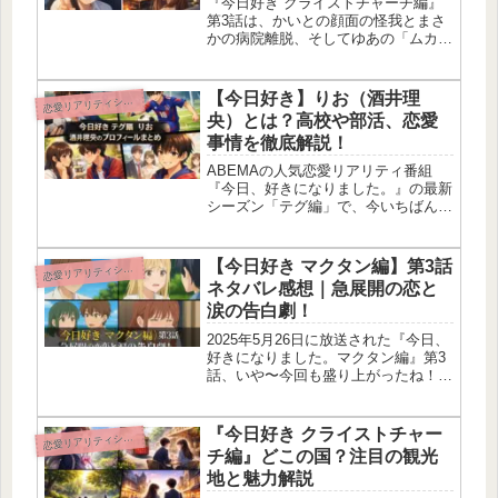
『今日好き クライストチャーチ編』
第3話は、かいとの顔面の怪我とまさ
かの病院離脱、そしてゆあの「ムカつ
く」発言が視聴者に大きな衝撃を与え
る展開になっちゃったね！花くじによ
る運命のグループ分けから、こたろう
【今日好き】りお（酒井理
恋
愛リアリティショー
とゆあのヘリデート、とおまととあの
央）とは？高校や部活、恋愛
展...
事情を徹底解説！
ABEMAの人気恋愛リアリティ番組
『今日、好きになりました。』の最新
シーズン「テグ編」で、今いちばん話
題なのがりお（酒井理央）くん！埼玉
のサッカー強豪校・西武台高校に通う
現役高校生で、FC東京U-15むさし出
【今日好き マクタン編】第3話
恋
愛リアリティショー
身っていうガチのサッカーエリート...
ネタバレ感想｜急展開の恋と
涙の告白劇！
2025年5月26日に放送された『今日、
好きになりました。マクタン編』第3
話、いや〜今回も盛り上がったね！は
るとが“ねね”に気持ちを固めたこと
で、女子メンバーの感情が一気に動き
出して、涙あり、ドキドキありの波乱
『今日好き クライストチャー
恋
愛リアリティショー
の回だったよ。特別デートやビー...
チ編』どこの国？注目の観光
地と魅力解説