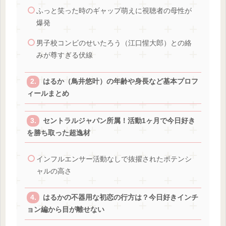
ふっと笑った時のギャップ萌えに視聴者の母性が
爆発
男子校コンビのせいたろう（江口惺大郎）との絡
みが尊すぎる伏線
はるか（鳥井悠叶）の年齢や身長など基本プロフ
ィールまとめ
セントラルジャパン所属！活動1ヶ月で今日好き
を勝ち取った超逸材
インフルエンサー活動なしで抜擢されたポテンシ
ャルの高さ
はるかの不器用な初恋の行方は？今日好きインチ
ョン編から目が離せない