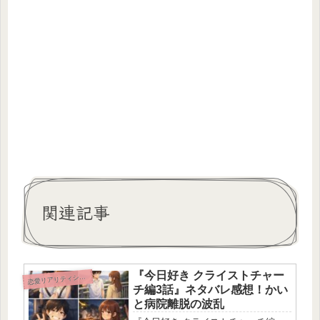
関連記事
『今日好き クライストチャー
恋
愛リアリティショー
チ編3話』ネタバレ感想！かい
と病院離脱の波乱