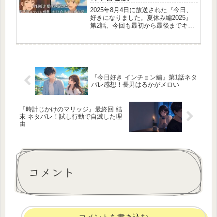
2025年8月4日に放送された『今日、
好きになりました。夏休み編2025』
第2話、今回も最初から最後までキュ
ンとドキドキが止まらない展開だった
よね！特に注目されたのは、継続メン
バー・おひなさま（ひな）と過去に想
いを寄せたるいとの再会や、“爆...
『今日好き インチョン編』第1話ネタ
バレ感想！長男はるかがメロい
『時計じかけのマリッジ』最終回 結
末 ネタバレ！試し行動で自滅した理
由
コメント