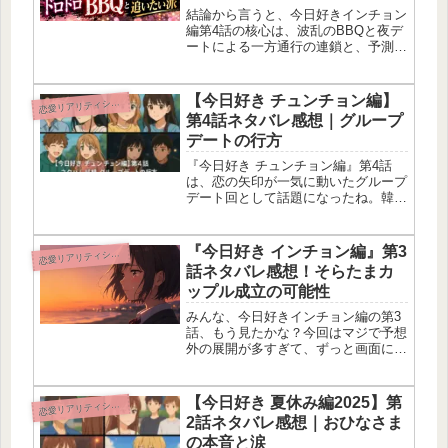
結論から言うと、今日好きインチョン
編第4話の核心は、波乱のBBQと夜デ
ートによる一方通行の連鎖と、予測不
能な次週の最終回へ向けた盛り上がり
だよ！りらちゃんのストップウォッチ
1位からの健気なアピールや、えいた
【今日好き チュンチョン編】
恋
愛リアリティショー
くんのド直球な動画告白、そして涙
第4話ネタバレ感想｜グループ
の...
デートの行方
『今日好き チュンチョン編』第4話
は、恋の矢印が一気に動いたグループ
デート回として話題になったね。韓
国・春川を舞台にしたロマンチックな
旅の中で、グループ分けの運命がメン
バーの恋を左右していく展開がめっち
『今日好き インチョン編』第3
恋
愛リアリティショー
ゃ熱かった！特にいおうくんをめぐる
話ネタバレ感想！そらたまカ
恋の...
ップル成立の可能性
みんな、今日好きインチョン編の第3
話、もう見たかな？今回はマジで予想
外の展開が多すぎて、ずっと画面に釘
付けだったよ！放送前にいろいろ予想
して考察記事も書いてたんだけど、見
事に当たった部分もあれば、完全に予
【今日好き 夏休み編2025】第
恋
愛リアリティショー
想の斜め上をいく結果もあって大興奮
2話ネタバレ感想｜おひなさま
だ...
の本音と涙