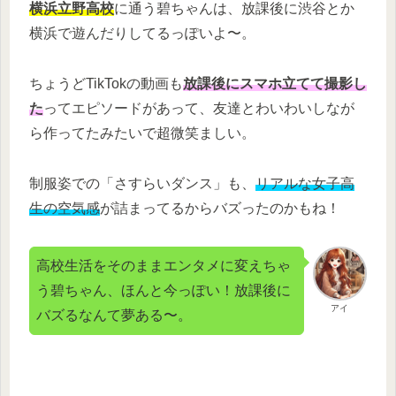
横浜立野高校
に通う碧ちゃんは、放課後に渋谷とか
横浜で遊んだりしてるっぽいよ〜。
ちょうどTikTokの動画も
放課後にスマホ立てて撮影し
た
ってエピソードがあって、友達とわいわいしなが
ら作ってたみたいで超微笑ましい。
制服姿での「さすらいダンス」も、
リアルな女子高
生の空気感
が詰まってるからバズったのかもね！
高校生活をそのままエンタメに変えちゃ
う碧ちゃん、ほんと今っぽい！放課後に
アイ
バズるなんて夢ある〜。