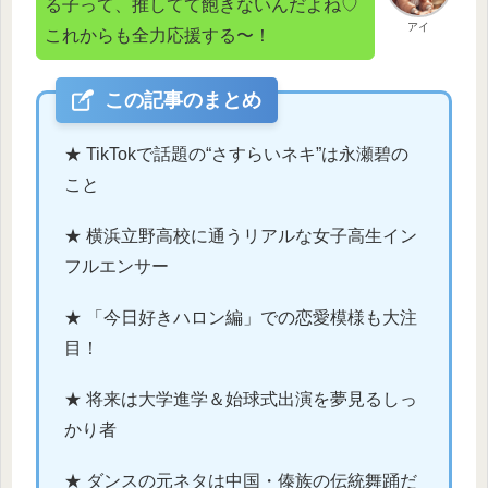
る子って、推してて飽きないんだよね♡
アイ
これからも全力応援する〜！
この記事のまとめ
★ TikTokで話題の“さすらいネキ”は永瀬碧の
こと
★ 横浜立野高校に通うリアルな女子高生イン
フルエンサー
★ 「今日好きハロン編」での恋愛模様も大注
目！
★ 将来は大学進学＆始球式出演を夢見るしっ
かり者
★ ダンスの元ネタは中国・傣族の伝統舞踊だ