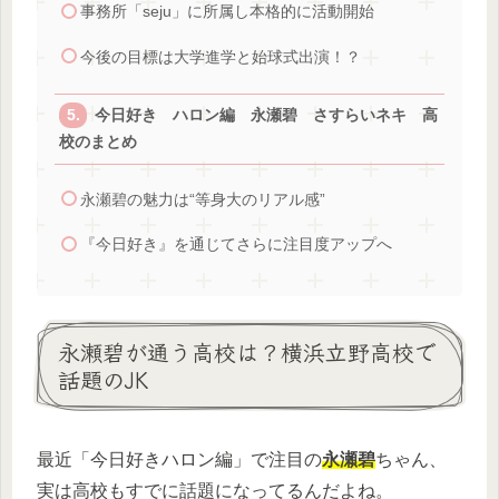
事務所「seju」に所属し本格的に活動開始
今後の目標は大学進学と始球式出演！？
今日好き ハロン編 永瀬碧 さすらいネキ 高
校のまとめ
永瀬碧の魅力は“等身大のリアル感”
『今日好き』を通じてさらに注目度アップへ
永瀬碧が通う高校は？横浜立野高校で
話題のJK
最近「今日好きハロン編」で注目の
永瀬碧
ちゃん、
実は高校もすでに話題になってるんだよね。