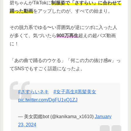
碧ちゃんがTikTokに
制服姿で「さすらい」に合わせて
踊った動画
をアップしたのが、すべての始まり。
その脱力系でゆる〜い雰囲気が逆にツボに入った人
が多くて、気づいたら
900万再生
超えの超バズ動画
に！
「あの曲で踊るのウケる」「何この力の抜け感w」っ
てSNSでもすごく話題になったよ。
#さすらいネキ
#女子高生
#黒髪美女
pic.twitter.com/DgFU1vQ1ZJ
— 美女図鑑bot (@kanikama_x1610)
January
23, 2024