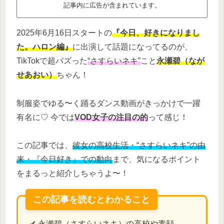
記事内に広告が含まれています。
2025年6月16日スタートの
『今日、好きになりまし
た。ハロン編』
に出演して話題になってるのが、
TikTokで超バズった
“さすらいネキ”
こと
永瀬碧（なが
せあおい）
ちゃん！
制服姿でゆる〜く踊るダンス動画がきっかけで一躍
有名に♡ 今では
VOD女子の注目の的
って感じ！
この記事では、
彼女の高校生活・“さすらいネキ”の由
来・『今日好き』での動向
まで、気になるポイント
をまるっと紹介しちゃうよ〜！
この記事を読むとわかること
✔ 永瀬碧（さすらいネキ）の高校や素顔