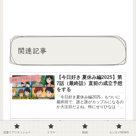
関連記事
【今日好き 夏休み編2025】第
恋
愛リアリティショー
7話（最終話）直前の成立予想
をする
「今日好き夏休み編2025」もついに
最終回で、誰と誰がカップルになるの
か大注目だよね。特にせりひなは「成
立確定」と言われるくらい盛り上がっ
てるし、ひなのの恋の決断やきんごの
涙も気になるところ。ここでは予告や
【今日好き マクタン編】1話ネ
恋
愛リアリティショー
SNSの考察をまとめつつ、私なりの...
タバレ感想！もかとはるとの
恋愛リアリティショー
ドラマ
映画
エンタメNEWS
再会に視聴者キュン