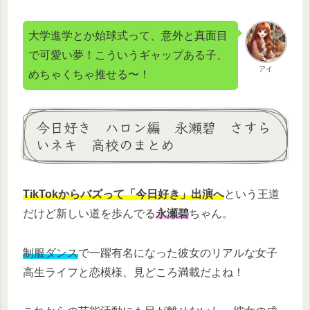
大学進学とか始球式って、意外と真面目
で可愛い夢！こういうギャップある子、
アイ
めちゃくちゃ推せる〜！
今日好き ハロン編 永瀬碧 さすら
いネキ 高校のまとめ
TikTokからバズって「今日好き」出演へ
という王道
だけど新しい道を歩んでる
永瀬碧
ちゃん。
制服ダンス
で一躍有名になった彼女のリアルな女子
高生ライフと恋模様、見どころ満載だよね！