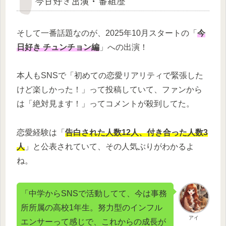
今日好き出演・番組歴
そして一番話題なのが、2025年10月スタートの「
今
日好き チュンチョン編
」への出演！
本人もSNSで「初めての恋愛リアリティで緊張した
けど楽しかった！」って投稿していて、ファンから
は「絶対見ます！」ってコメントが殺到してた。
恋愛経験は「
告白された人数12人、付き合った人数3
人
」と公表されていて、その人気ぶりがわかるよ
ね。
「中学からSNSで活動してて、今は事務
所所属の高校1年生。努力型のインフル
アイ
エンサーって感じで、これからの成長が