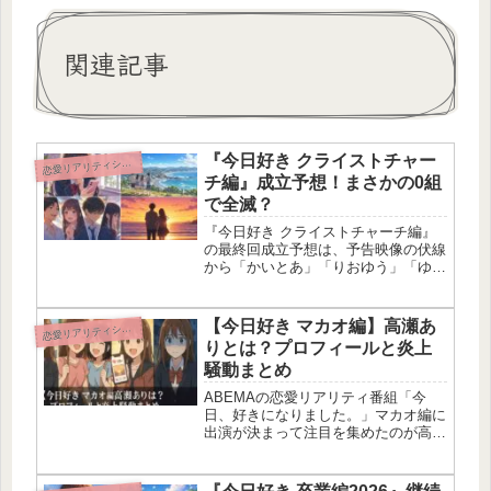
関連記事
『今日好き クライストチャー
恋
愛リアリティショー
チ編』成立予想！まさかの0組
で全滅？
『今日好き クライストチャーチ編』
の最終回成立予想は、予告映像の伏線
から「かいとあ」「りおゆう」「ゆま
ゆう」または「成立0組」の4パターン
に意見が大きく割れているよ！最終回
サムネイル画像の男子メンバーの表情
【今日好き マカオ編】高瀬あ
恋
愛リアリティショー
や、0:44秒付近のゆうひの目線、...
りとは？プロフィールと炎上
騒動まとめ
ABEMAの恋愛リアリティ番組「今
日、好きになりました。」マカオ編に
出演が決まって注目を集めたのが高瀬
ありちゃん！元アイドル候補生からモ
デル、そしてインフルエンサーへと活
動の幅を広げてきて、SNSでも若い世