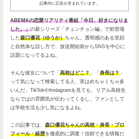
記事内に広告が含まれています。
ABEMAの恋愛リアリティ番組「今日、好きになりま
した。」
の新シリーズ「チュンチョン編」で初登場
した
森口優花（ゆうか）
ちゃん。透明感のある笑顔
と自然体な話し方で、放送開始前からSNSを中心に
話題になってるよね。
そんな彼女について「
高校はどこ？
」「
身長は？
」
って気になって検索してる人、実はめちゃくちゃ多
いんだ。TikTokやInstagramを見ても、リアル高校生
ならではの雰囲気が伝わってくるし、ファンとして
は学校生活も少し気になるよね。
この記事では、
森口優花ちゃんの高校・身長・プロ
フィール・経歴
を徹底的に調査！信頼できる情報だ