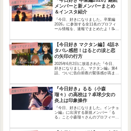
『今日好き 卒業編2026』継続
恋
愛リアリティショー
代から大人気なんだよね。でも同時
メンバーと新メンバーまとめ
に...
＆インスタ紹介
『今日、好きになりました。卒業編
2026』に参加する全11名のプロフィ
ール情報を、速報でまとめたよ！📝今
回は、伝説の継続メンバーである瀬川
陽菜乃（ひなの）、榎田一王（いお
う）、葛西杏也菜（あやな）をはじ
【今日好き マクタン編】4話ネ
恋
愛リアリティショー
め、直前のテグ編やチュンチョン編か
タバレ感想！はるとの涙と恋
らの...
の矢印の行方
2025年6月2日に放送された『今日、
好きになりました。マクタン編』第4
話、ついに告白前夜の緊張感が高まり
まくりで、もう見てるこっちもソワソ
ワしっぱなしだった〜！はるとの涙
や、しゅんのりのんへの想い、そして
『今日好き』るる（小森
恋
愛リアリティショー
ねねをめぐる三角関係とか、見どこ
瑠々）の高校は？卓球少女の
ろ...
炎上は印象操作
『今日、好きになりました。インチョ
ン編』に出演する新規メンバー「る
る」こと小森瑠々さんのプロフィー
ル、そしてSNSで話題になった炎上の
真相をまとめたよ！身長154cmの高校