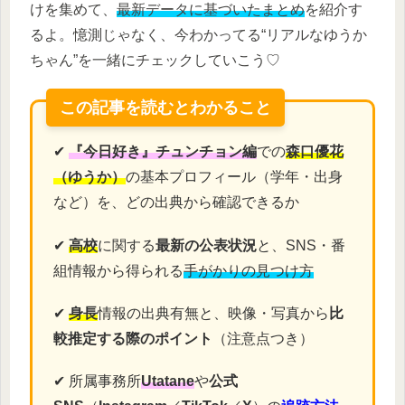
けを集めて、
最新データに基づいたまとめ
を紹介す
るよ。憶測じゃなく、今わかってる“リアルなゆうか
ちゃん”を一緒にチェックしていこう♡
この記事を読むとわかること
✔
『今日好き』チュンチョン編
での
森口優花
（ゆうか）
の基本プロフィール（学年・出身
など）を、どの出典から確認できるか
✔
高校
に関する
最新の公表状況
と、SNS・番
組情報から得られる
手がかりの見つけ方
✔
身長
情報の出典有無と、映像・写真から
比
較推定する際のポイント
（注意点つき）
✔ 所属事務所
Utatane
や
公式