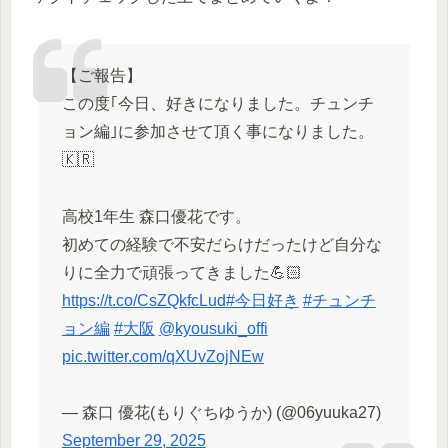
【ご報告】
この度｢今日、好きになりました。チュンチ
ョン編｣に参加させて頂く事になりました。
🇰🇷
高校1年生 森口優花です。
初めての経験で不安だらけだったけど自分な
りに全力で頑張ってきました💪🏻
https://t.co/CsZQkfcLud
#今日好き
#チュンチ
ョン編
#大阪
@kyousuki_offi
pic.twitter.com/qXUvZojNEw
— 森口 優花(もりぐちゆうか) (@06yuuka27)
September 29, 2025