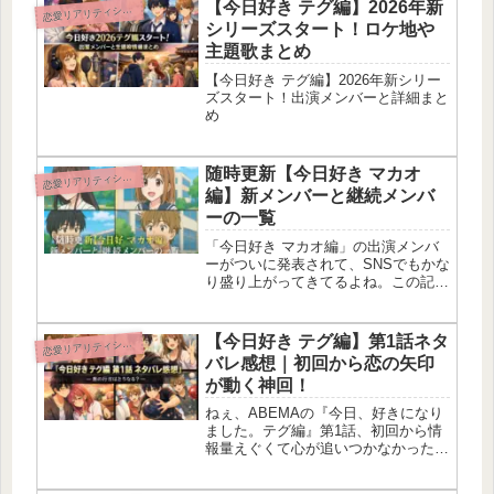
2年生で、実は卓球歴8年の実力を持つ
【今日好き テグ編】2026年新
恋
愛リアリティショー
島根県出身の女の子んだよね。現在...
シリーズスタート！ロケ地や
主題歌まとめ
【今日好き テグ編】2026年新シリー
ズスタート！出演メンバーと詳細まと
め
随時更新【今日好き マカオ
恋
愛リアリティショー
編】新メンバーと継続メンバ
ーの一覧
「今日好き マカオ編」の出演メンバ
ーがついに発表されて、SNSでもかな
り盛り上がってきてるよね。この記事
では、新しく参加する新メンバーと前
シーズンからの継続メンバーをわかり
やすくまとめて紹介していくよ。まだ
【今日好き テグ編】第1話ネタ
恋
愛リアリティショー
プロフィールの詳細は少ないけど、
バレ感想｜初回から恋の矢印
今...
が動く神回！
ねぇ、ABEMAの『今日、好きになり
ました。テグ編』第1話、初回から情
報量えぐくて心が追いつかなかったん
だけど…！2026年1月12日放送の今回
は、継続メンバーのもか・ひなた・る