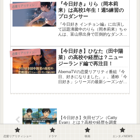
い・りくとが“リベンジ旅”で帰ってき
『今日好き』りら（岡本莉
恋
愛リアリティショー
て、新メンバーとの顔合わせ...
来）は高校1年生！週5練習の
プロダンサー
『今日好き インチョン編』に出演し
て話題沸騰中のりら（岡本莉來）ちゃ
んは、富山県出身で圧倒的なダンス実
績を持つ高校1年生のファイナリスト
だよ💖TikTokフォロワー1.7万人を誇
り、富山県警の「交通安全スマイル大
【今日好き】ひなた（田中陽
恋
愛リアリティショー
使」にも任命された注目の高校...
菜）の高校や経歴は？ニュー
ジーランド編で再注目！
AbemaTVの恋愛リアリティ番組『今
日、好きになりました。』、通称「今
日好き」シリーズの最新シーズンがス
タート！今回の舞台はニュージーラン
ド編ってことで、ロケーションからも
うエモすぎて期待爆上がり♡そして、
その旅に参加するのが話題の現役高...
【今日好き】矢田ゼブン（Catty
Evan）とは？高校や経歴を調査
恋愛リアリティショー
ドラマ
映画
エンタメNEWS