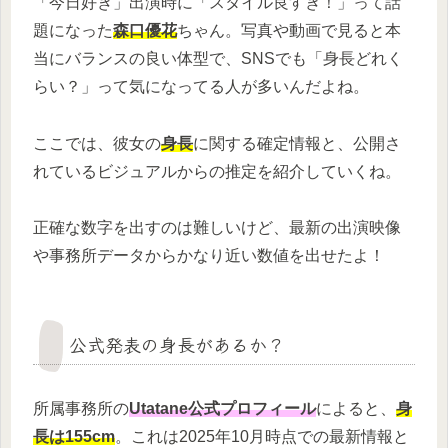
「今日好き」出演時に「スタイル良すぎ！」って話
題になった
森口優花
ちゃん。写真や動画で見ると本
当にバランスの良い体型で、SNSでも「身長どれく
らい？」って気になってる人が多いんだよね。
ここでは、彼女の
身長
に関する確定情報と、公開さ
れているビジュアルからの推定を紹介していくね。
正確な数字を出すのは難しいけど、最新の出演映像
や事務所データからかなり近い数値を出せたよ！
公式発表の身長があるか？
所属事務所の
Utatane公式プロフィール
によると、
身
長は155cm
。これは2025年10月時点での最新情報と