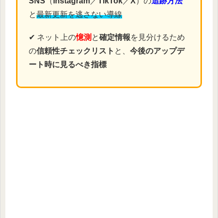
SNS
（
Instagram
／
TikTok
／
X
）の
追跡方法
と
最新更新を逃さない導線
✔ ネット上の
憶測
と
確定情報
を見分けるため
の
信頼性チェックリスト
と、
今後のアップデ
ート時に見るべき指標