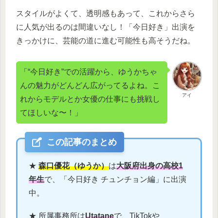
スタイルがよくて、透明感もあって、これからさら
に人気が出るのは間違いなし！「今日好き」出演を
きっかけに、芸能の道に進む可能性も高そうだね。
「“今日好き”での活躍から、ゆうかちゃ
んの魅力がどんどん広がってるよね。こ
アイ
れからモデルとか女優の仕事にも挑戦し
てほしいな〜！」
この記事のまとめ
★
森口優花（ゆうか）
は
大阪府出身の高校1
年生
で、「今日好き チュンチョン編」に出演
中。
★ 所属事務所は
Utatane
で、TikTokや