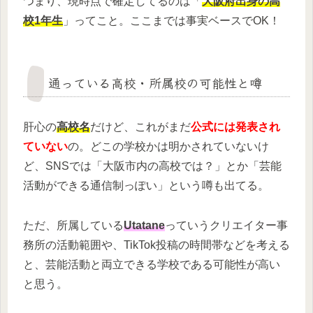
つまり、現時点で確定してるのは「
大阪府出身の高
校1年生
」ってこと。ここまでは事実ベースでOK！
通っている高校・所属校の可能性と噂
肝心の
高校名
だけど、これがまだ
公式には発表され
ていない
の。どこの学校かは明かされていないけ
ど、SNSでは「大阪市内の高校では？」とか「芸能
活動ができる通信制っぽい」という噂も出てる。
ただ、所属している
Utatane
っていうクリエイター事
務所の活動範囲や、TikTok投稿の時間帯などを考える
と、芸能活動と両立できる学校である可能性が高い
と思う。