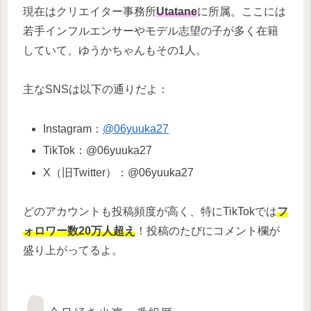
現在はクリエイター事務所
Utatane
に所属。ここには
若手インフルエンサーやモデル志望の子が多く在籍
していて、ゆうかちゃんもその1人。
主なSNSは以下の通りだよ：
Instagram：
@06yuuka27
TikTok：@06yuuka27
X（旧Twitter）：@06yuuka27
どのアカウントも投稿頻度が高く、特にTikTokでは
フ
ォロワー数20万人超え
！投稿のたびにコメント欄が
盛り上がってるよ。