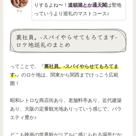
りするよね〜！
道頓堀とか通天閣
は聖地
アイ
っていうより巡礼のマストコース♪
裏社員。-スパイやらせてもろてます-
ロケ地巡礼のまとめ
ってことで、『
裏社員。-スパイやらせてもろてま
す-
』のロケ地は、関東から関西までけっこう広範
囲！
昭和レトロな商店街あり、老舗料亭あり、近代建築
あり、大阪の定番観光地ありっていう感じで、バラ
エティ豊か♪
どこも映画の世界観がリアルに感じられる場所だか