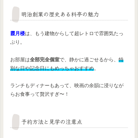
明治創業の歴史ある料亭の魅力
霞月楼
は、もう建物からして超レトロで雰囲気たっ
ぷり。
お部屋は
全部完全個室
で、静かに過ごせるから、
特
別な日や記念日にもめっちゃおすすめ
。
ランチもディナーもあって、映画の余韻に浸りなが
らお食事って贅沢すぎ〜！
予約方法と見学の注意点