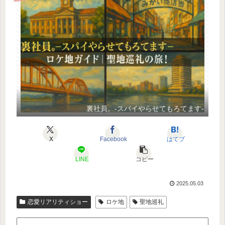
裏社員。-スパイやらせてもろてます-
X
Facebook
はてブ
LINE
コピー
2025.05.03
恋愛リアリティショー
ロケ地
聖地巡礼