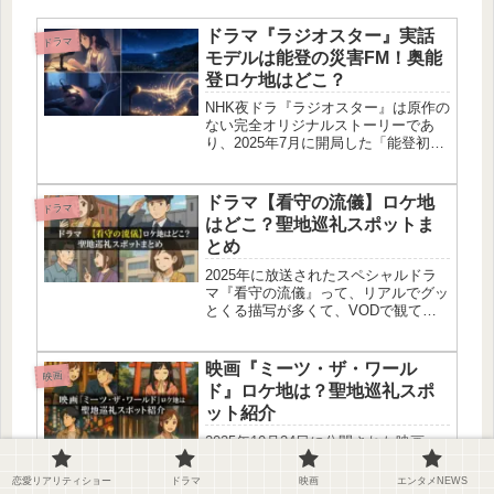
ドラマ『ラジオスター』実話
ドラマ
モデルは能登の災害FM！奥能
登ロケ地はどこ？
NHK夜ドラ『ラジオスター』は原作の
ない完全オリジナルストーリーであ
り、2025年7月に開局した「能登初の
臨時災害放送局（災害FM）」が実話
モデルなんだよね。石川県の奥能登を
ロケ地にしてて、主演の福地桃子ちゃ
ドラマ【看守の流儀】ロケ地
ドラマ
んや日向坂46の大野愛実ちゃんた...
はどこ？聖地巡礼スポットま
とめ
2025年に放送されたスペシャルドラ
マ『看守の流儀』って、リアルでグッ
とくる描写が多くて、VODで観てる
時も思わず見入っちゃったんよね〜。
「あのシーン、どこで撮ってるの!?」
って気になった人も多いはず！この記
映画『ミーツ・ザ・ワール
映画
事では、舞鶴赤れんがパークとか加...
ド』ロケ地は？聖地巡礼スポ
ット紹介
2025年10月24日に公開された映画
『ミーツ・ザ・ワールド』は、芥川賞
作家・金原ひとみさんの同名小説を原
恋愛リアリティショー
ドラマ
映画
エンタメNEWS