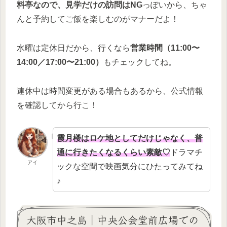
料亭なので、見学だけの訪問はNG
っぽいから、ちゃ
んと予約してご飯を楽しむのがマナーだよ！
水曜は定休日だから、行くなら
営業時間（11:00〜
14:00／17:00〜21:00）
もチェックしてね。
連休中は時間変更がある場合もあるから、公式情報
を確認してから行こ！
霞月楼はロケ地としてだけじゃなく、普
通に行きたくなるくらい素敵♡
ドラマチ
アイ
ックな空間で映画気分にひたってみてね
♪
大阪市中之島｜中央公会堂前広場での