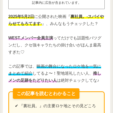
記事内に広告が含まれています。
2025年5月2日
に公開された映画『
裏社員。-スパイや
らせてもろてます-
』、みんなもうチェックした？
WEST.メンバー全員主演
ってだけでも話題性バツグ
ンだし、クセ強キャラたちの掛け合いがほんま最高
すぎた♡
この記事では、
映画の舞台になったロケ地を一気に
まとめて紹介
してるよ〜！聖地巡礼したい人、
推し
メンの足跡をたどりたい人
は絶対チェックしてな♪
この記事を読むとわかること
✔ 『裏社員。』の主要ロケ地とその見どころ