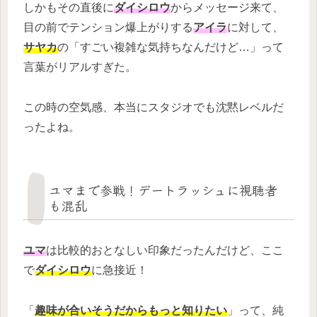
しかもその直後に
ダイシロウ
からメッセージ来て、
目の前でテンション爆上がりする
アイラ
に対して、
サヤカ
の「すごい複雑な気持ちなんだけど…」って
言葉がリアルすぎた。
この時の空気感、本当にスタジオでも沈黙レベルだ
ったよね。
ユマまで参戦！デートラッシュに視聴者
も混乱
ユマ
は比較的おとなしい印象だったんだけど、ここ
で
ダイシロウ
に急接近！
「
趣味が合いそうだからもっと知りたい
」って、純