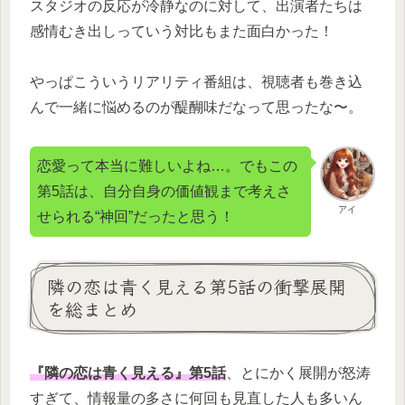
スタジオの反応が冷静なのに対して、出演者たちは
感情むき出しっていう対比もまた面白かった！
やっぱこういうリアリティ番組は、視聴者も巻き込
んで一緒に悩めるのが醍醐味だなって思ったな〜。
恋愛って本当に難しいよね…。でもこの
第5話は、自分自身の価値観まで考えさ
アイ
せられる“神回”だったと思う！
隣の恋は青く見える第5話の衝撃展開
を総まとめ
『隣の恋は青く見える』第5話
、とにかく展開が怒涛
すぎて、情報量の多さに何回も見直した人も多いん