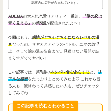
記事内に広告が含まれています。
ABEMA
の大人気恋愛リアリティー番組、
『隣の恋は
青く見える』
の
第5話
が配信されたよ〜！
今回はもう…
感情がぐちゃぐちゃになるレベルの濃
さ
だったの。サヤカとアイラのバトル、ユマの急浮
上、そして涙の過去告白まで…見逃せない展開が詰
まりすぎててヤバい！
この記事では、第5話の
ネタバレ含むあらすじ
と、
リ
アルな感想
をたっぷりまとめてみたよ♡ これから観
る人も、観終わって共感したい人も、ぜひチェック
してみてね！
この記事を読むとわかること