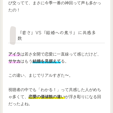
び交ってて、まさに今季一番の神回って声も多かっ
たの！
「若さ」VS「結婚への焦り」に共感多
数
アイラ
は若さ全開で恋愛に一直線って感じだけど、
サヤカ
はもう
結婚を見据えて
る。
この違い、まじでリアルすぎた〜。
視聴者の中でも「わかる！」って共感した人がめち
ゃ多くて、
恋愛の価値観の違い
が浮き彫りになる回
だったよね。