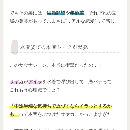
でもその裏には、
結婚願望
や
年齢差
、それぞれの立
場の葛藤があって…まさに“リアルな恋愛”って感じ。
水着姿での本音トークが勃発
このサウナシーン、本当に衝撃だったの…！
サヤカ
が
アイラ
を水着で呼び出して、恋バナって…
これもう心理戦でしょ？
「中途半端な気持ちで近づくならイラっとするか
も」
って本音をぶつけたサヤカ、かっこよすぎた！