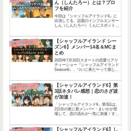
ん（しんたろー）とは？プロ
フを紹介
今回は『シャッフルアイランド6』に
出演してる、話題のインフルエンサー
しん（しんたろー）くんにスポットを
当てていくよ〜！SNSフォロワー100
万人超えの実力派で、バラエティから
恋リアまで幅広く活躍中。見た目イケ
【シャッフルアイランド シー
恋
愛リアリティショー
メン、中身おもろいって最高かよ♡...
ズン6】メンバー14名＆MCま
とめ
2025年7月10日スタートの恋愛リアリ
ティーショー『シャッフルアイランド
Season6』、ついに来た〜って感じ！
舞台は南国フィジーで、そこに集まっ
たのが男女14人＋1人の新星ってい
う、まさに恋のサバイバル。プロサッ
【シャッフルアイランド6】第
恋
愛リアリティショー
カー選手・かつよしくん...
3話ネタバレ感想｜恋のさざ波
が加速！
「シャッフルアイランド6」第3話は、
2日目の夜に新メンバー・まいかが登
場して、恋の流れが一気に加速！すで
に出来かけてた関係性が、まいかの一
言や行動でどんどん揺れてくのが、見
てて面白すぎた〜！だいすけ・かつよ
【シャッフルアイランド6】し
恋
愛リアリティショー