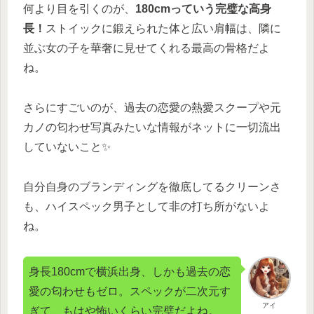
何より目を引くのが、
180cmっていう完璧な高身
長！
ストイックに鍛えられた体と広い肩幅は、隣に
並ぶ女の子を華奢に見せてくれる最高の骨格だよ
ね。
さらにすごいのが、
過去の恋愛の熱愛スクープや元
カノの匂わせ写真みたいな情報がネットに一切流出
していないこと✨
自分自身のブランディングを徹底してるクリーンさ
も、ハイスペック男子として非の打ち所がないよ
ね。
身長180cmで横浜出身、しかも過去の恋
愛の匂わせもゼロ。スペックが二次元す
アイ
ぎて、もはや怖いくらい完璧だよね。