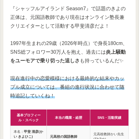
『シャッフルアイランド Season7』で話題のきよの
正体は、
元国語教師であり現在はオンライン塾長兼
クリエイターとして活動する甲斐清彦
だよ！
1997年生まれの29歳（2026年時点）で身長180cm、
SNS総フォロワー30万人を抱え、過去には
炎上騒動
をユーモアで乗り切った逞しさ
も持っているんだ✨
現在進行中の恋愛模様における最終的な結末やカッ
プル成立については、番組の進行状況に合わせて随
時追記していくね！
基本プロフィー
本当の職業・経歴
SNS・活動実績
ル・スペック
本名：
甲斐 清彦(か
元高校教師かい先生
い きよひこ)
元高校の国語教師