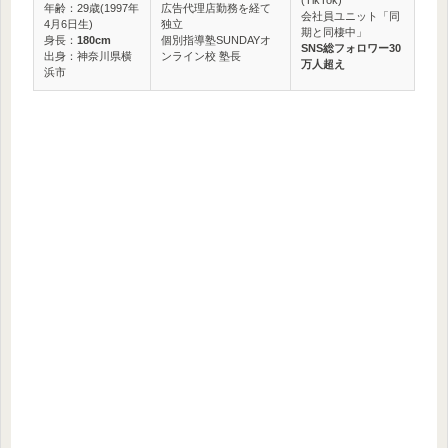
(TikTok)
年齢：29歳(1997年
広告代理店勤務を経て
会社員ユニット「同
4月6日生)
独立
期と同棲中」
身長：
180cm
個別指導塾SUNDAYオ
SNS総フォロワー30
出身：神奈川県横
ンライン校 塾長
万人超え
浜市