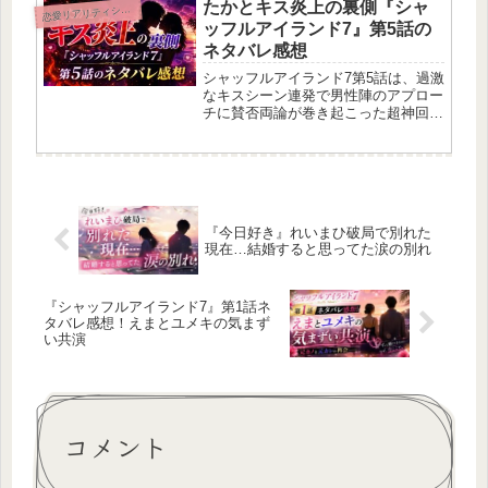
やインフルエンサーとしても大活躍し
たかとキス炎上の裏側『シャ
恋
愛リアリティショー
てる超カリスマ美女なんだよね。こ...
ッフルアイランド7』第5話の
ネタバレ感想
シャッフルアイランド7第5話は、過激
なキスシーン連発で男性陣のアプロー
チに賛否両論が巻き起こった超神回だ
ったよ！2026年8月4日配信の本エピ
ソードでは、たかとの強引なキスやて
ったの音漏れキス、きよの神対応、ゆ
ーうぃるとペレの泡風呂密着など...
『今日好き』れいまひ破局で別れた
現在…結婚すると思ってた涙の別れ
『シャッフルアイランド7』第1話ネ
タバレ感想！えまとユメキの気まず
い共演
コメント