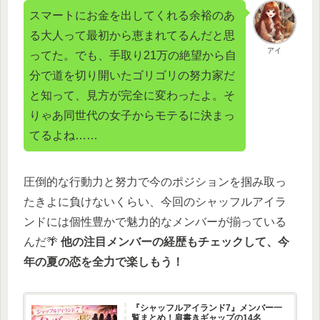
スマートにお金を出してくれる余裕のあ
る大人って最初から恵まれてるんだと思
アイ
ってた。でも、手取り21万の絶望から自
分で道を切り開いたゴリゴリの努力家だ
と知って、見方が完全に変わったよ。そ
りゃあ同世代の女子からモテるに決まっ
てるよね……
圧倒的な行動力と努力で今のポジションを掴み取っ
たきよに負けないくらい、今回のシャッフルアイラ
ンドには個性豊かで魅力的なメンバーが揃っている
んだ🌴
他の注目メンバーの経歴もチェックして、今
年の夏の恋を全力で楽しもう！
『シャッフルアイランド7』メンバー一
覧まとめ！肩書きギャップの14名