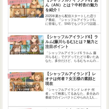
【シャッフルアイランド6】あ
恋
愛リアリティショー
で…胸キュンも胸痛も全部詰め込ま
ん（AN）とは？中村杏の魅力
れ...
を紹介！
2025年夏から配信スタートした恋リ
ア番組、『シャッフルアイランド6』
に登場して、SNSでもジワジワ話題に
なってるのが中村杏（あん）ちゃん！
2年間彼氏なしって公言しつつ、人生
初の恋愛リアリティーに挑戦とか、ギ
【シャッフルアイランド6】ラ
恋
愛リアリティショー
ャルとは思えないくらい真面目で本...
ルム(藤川らるむ)とは？魅力と
注目ポイント
「シャッフルアイランド6 ラルム 藤
川らるむ」でググってたどり着いたあ
なた、多分だけど、らるむちゃんの素
顔とか恋愛事情、最新の出演情報まで
知りたいはず！モデルでメイクサロン
経営者っていう、ただのキレイなお姉
【シャッフルアイランド】レ
恋
愛リアリティショー
さんじゃないんですこの子…南国フ
オナは何者？女王様の素顔と
ィ...
現在
「シャッフルアイランド レオナ 何
者」って検索してるあなた、多分あの
番組でのインパクトにやられた1人で
しょ？青山レオナちゃんは元
CYBERJAPAN DANCERSで、モデル