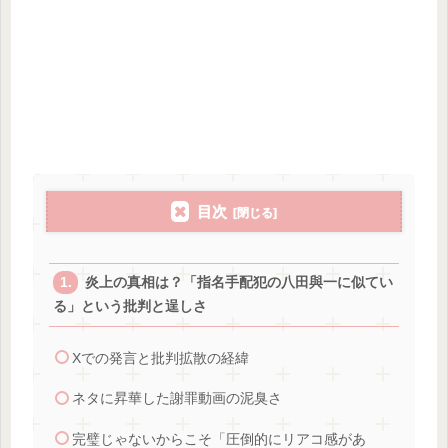
目次
炎上の真相は？「指名手配犯の八田與一に似てい
る」という批判と逞しさ
Xでの発言と批判拡散の経緯
ネタに昇華した謝罪動画の泥臭さ
完璧じゃないからこそ「圧倒的にリアコ感があ