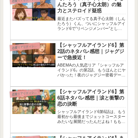
し・しんたろうら男子陣のアツいア
んたろう（真子心太朗）の魅
プ...
力とステロイド疑惑
最近またバズってる真子心太朗（しん
たろう）くん、ついにシャッフルアイ
ランド6で“リベンジメンバー”として
帰ってきたの、胸アツじゃない？筋ト
レ系ガチ勢な彼が、フィジーのロケ地
で魅せる姿はまさに「筋肉＝かっこい
【シャッフルアイランド6】第
恋
愛リアリティショー
い」って感じで、VOD勢の私もつい...
2話のネタバレ感想｜ジャグジ
ーで急接近！
ABEMAの人気恋リア『シャッフルア
イランド6』の第2話、もうほんとにヤ
バかった！夜のジャグジー密着デート
で一気に恋の空気感が変わったし、シ
ャッフルで島移動とかもうドキドキ止
まらん展開だったよ〜！この記事で
【シャッフルアイランド6】第
恋
愛リアリティショー
は、第2話の動きをわかりやすくネ
6話ネタバレ感想｜涙と衝撃の
タ...
恋の決断
シャッフルアイランド6第6話は、もう
最初から最後までジェットコースター
みたいな展開だったんだよね！もも・
みれい・だいすけの三角関係はもちろ
ん、あんとあゆとの切ない距離感や、
フィーナとかつよしのバラ風呂キスま