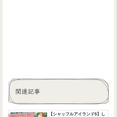
関連記事
【シャッフルアイランド6】し
恋
愛リアリティショー