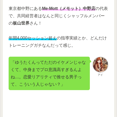
東京都中野にある
Me-Mott（メモット）中野店
の代表
で、共同経営者はなんと同じくシャッフルメンバー
の
板山世界
さん！
年間4,000セッション超え
の指導実績とか、どんだけ
トレーニングガチなんだって感じ。
「ゆうたくんってただのイケメンじゃな
くて、中身までプロ意識高すぎるんよ
アイ
ね…。恋愛リアリティで推せる男子っ
て、こういう人じゃない？」