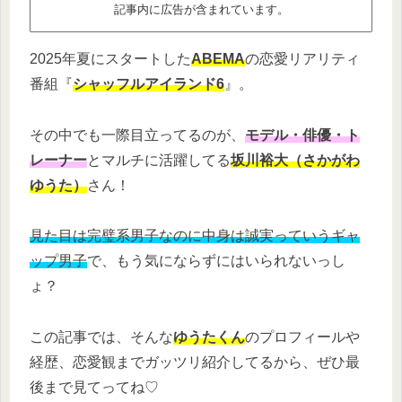
記事内に広告が含まれています。
2025年夏にスタートした
ABEMA
の恋愛リアリティ
番組『
シャッフルアイランド6
』。
その中でも一際目立ってるのが、
モデル・俳優・ト
レーナー
とマルチに活躍してる
坂川裕大（さかがわ
ゆうた）
さん！
見た目は完璧系男子なのに中身は誠実っていうギャ
ップ男子
で、もう気にならずにはいられないっし
ょ？
この記事では、そんな
ゆうたくん
のプロフィールや
経歴、恋愛観までガッツリ紹介してるから、ぜひ最
後まで見てってね♡