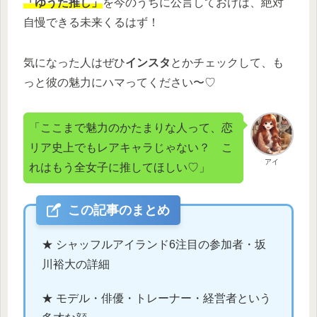
「ゆうた推し」
を今のうちに公言しておけば、絶対
自慢できる未来くるはず！
気になった人はぜひ
インスタ
とかチェックして、も
っと彼の魅力にハマってください〜♡
「ここまで魅力のかたまりな人って、恋
リア史上でもレアキャラじゃない？ こ
アイ
れはもう全女子に推してほしい♡」
この記事のまとめ
★ シャッフルアイランド6注目の参加者・坂
川裕大の詳細
★ モデル・俳優・トレーナー・経営者という