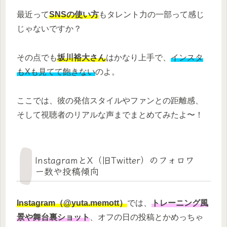
最近って
SNSの使い方
もタレント力の一部って感じ
じゃないですか？
その点でも
坂川裕大さん
はかなり上手で、
インスタ
もXも見てて飽きない
のよ。
ここでは、彼の発信スタイルやファンとの距離感、
そして視聴者のリアルな声までまとめてみたよ〜！
InstagramとX（旧Twitter）のフォロワ
ー数や投稿傾向
Instagram（@yuta.memott）
では、
トレーニング風
景や舞台裏ショット
、オフの日の投稿とかめっちゃ