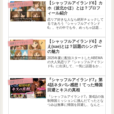
【シャッフルアイランド6】カ
恋
愛リアリティショー
ホ（波北かほ）とは？プロフ
ィール紹介
恋リア好きな人なら絶対チェックして
るであろう『シャッフルアイランド
6』。その中でも今、めっちゃ話題に
なってるのが“カホ”こと波北かほちゃ
ん！K-1 GIRLSのキャプテンやってる
ってだけでも目立つのに、恋リアでの
【シャッフルアイランド6】さ
恋
愛リアリティショー
存在感もハンパないんよね〜。...
え(sae)とは？話題のシンガー
の魅力
2025年夏に配信スタートしたABEMA
の大人気恋リア『シャッフルアイラン
ド6』に出演して、一気に話題をかっ
さらってるのがsae（さえ）ちゃん
♡「この子だれ？」「何者なん！？」
って気になった人、けっこう多いよ
『シャッフルアイランド7』第
恋
愛リアリティショー
ね？ 実は彼女、SNSでじわじわ...
4話ネタバレ感想！てった帰国
回避とキスの真相
『シャッフルアイランド7』第4話の強
制帰国ミッションに挑んだてったとな
つみは無事に帰国を回避し、なんと一
夜を共にしてキスをするという衝撃の
展開を迎えちゃったよ🫢 放送日は