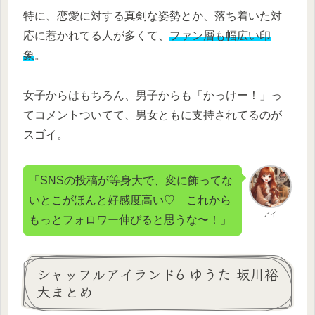
特に、恋愛に対する真剣な姿勢とか、落ち着いた対
応に惹かれてる人が多くて、
ファン層も幅広い印
象
。
女子からはもちろん、男子からも「かっけー！」っ
てコメントついてて、男女ともに支持されてるのが
スゴイ。
「SNSの投稿が等身大で、変に飾ってな
いとこがほんと好感度高い♡ これから
アイ
もっとフォロワー伸びると思うな〜！」
シャッフルアイランド6 ゆうた 坂川裕
大まとめ