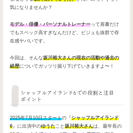
気になりませんか？
モデル・俳優・パーソナルトレーナー
って肩書だけ
でもスペック高すぎなんだけど、ビジュも抜群で存
在感ヤバいです。
今回は、そんな
坂川裕大さんの現在の活動や過去の
経歴
についてガッツリ掘り下げていきますよ〜！
シャッフルアイランド6での役割と注目
ポイント
2025年7月10日スタート
の『
シャッフルアイランド
6
』に出演中の
ゆうた
こと
坂川裕大さん
は、最年長の