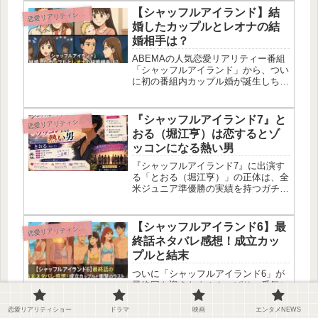
2026年7月28日で、次回第5話ではつ
【シャッフルアイランド】結
恋
愛リアリティショー
いに全メンバーが同じ島に集結し...
婚したカップルとレオナの結
婚相手は？
ABEMAの人気恋愛リアリティー番組
「シャッフルアイランド」から、つい
に初の番組内カップル婚が誕生しちゃ
った！しかもお相手はSeason5でカッ
プル成立してたSHUNくんとさゆりち
ゃん。さらに、Season3の“女王”レオ
『シャッフルアイランド7』と
恋
愛リアリティショー
ナ様も結婚＆出産で...
おる（堀江亨）は恋するとゾ
ッコンになる熱い男
『シャッフルアイランド7』に出演す
る「とおる（堀江亨）」の正体は、全
米ジュニア準優勝の実績を持つガチの
プロテニス選手であり、過去の恋リア
番組で圧倒的な一途さを見せて話題に
なった歴代最強とも名高いイケメンだ
【シャッフルアイランド6】最
恋
愛リアリティショー
よ！1999年5月18日生まれの27...
終話ネタバレ感想！成立カッ
プルと結末
ついに「シャッフルアイランド6」が
最終回を迎えたよ！やっぱり一番気に
なるのは誰と誰が結ばれたのか、そし
て涙の別れをしたのは誰なのかってと
恋愛リアリティショー
ドラマ
映画
エンタメNEWS