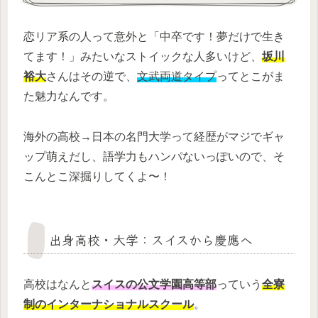
恋リア系の人って意外と「中卒です！夢だけで生き
てます！」みたいなストイックな人多いけど、
坂川
裕大
さんはその逆で、
文武両道タイプ
ってとこがま
た魅力なんです。
海外の高校→日本の名門大学って経歴がマジでギャ
ップ萌えだし、語学力もハンパないっぽいので、そ
こんとこ深掘りしてくよ〜！
出身高校・大学：スイスから慶應へ
高校はなんと
スイスの公文学園高等部
っていう
全寮
制のインターナショナルスクール
。