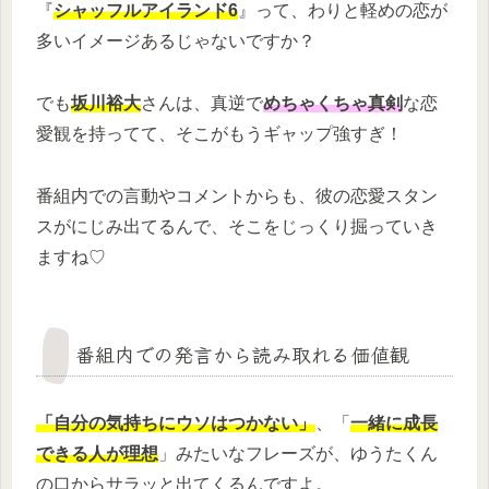
『
シャッフルアイランド6
』って、わりと軽めの恋が
多いイメージあるじゃないですか？
でも
坂川裕大
さんは、真逆で
めちゃくちゃ真剣
な恋
愛観を持ってて、そこがもうギャップ強すぎ！
番組内での言動やコメントからも、彼の恋愛スタン
スがにじみ出てるんで、そこをじっくり掘っていき
ますね♡
番組内での発言から読み取れる価値観
「自分の気持ちにウソはつかない」
、「
一緒に成長
できる人が理想
」みたいなフレーズが、ゆうたくん
の口からサラッと出てくるんですよ。