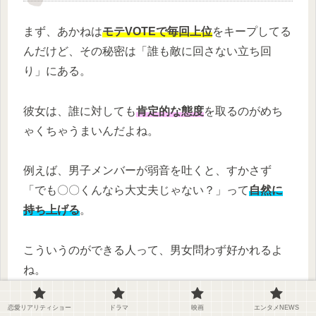
まず、あかねは
モテVOTEで毎回上位
をキープしてる
んだけど、その秘密は「誰も敵に回さない立ち回
り」にある。
彼女は、誰に対しても
肯定的な態度
を取るのがめち
ゃくちゃうまいんだよね。
例えば、男子メンバーが弱音を吐くと、すかさず
「でも〇〇くんなら大丈夫じゃない？」って
自然に
持ち上げる
。
こういうのができる人って、男女問わず好かれるよ
ね。
恋愛リアリティショー
ドラマ
映画
エンタメNEWS