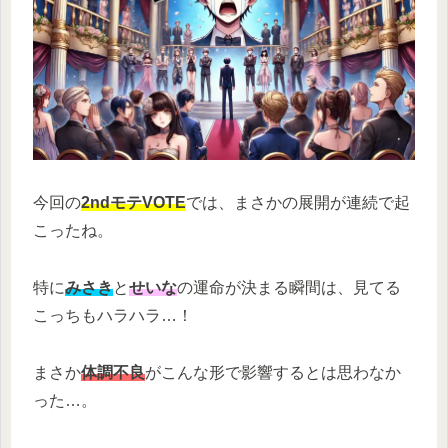
今回の
2ndモテVOTE
では、まさかの展開が連続で起
こったね。
特に
みさき
と
せいな
の運命が決まる瞬間は、見てる
こっちもハラハラ…！
まさか
体調不良
がこんな形で影響するとは思わなか
った…。