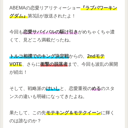
ABEMAの恋愛リアリティーショー
『ラブパワーキン
グダム』
第3話が放送されたよ！
今回も
恋愛サバイバルの駆け引き
がめちゃくちゃ濃
くて、見どころ満載だったね。
トルコ相撲でのキング決定戦
からの、
2ndモテ
VOTE
、さらに
衝撃の脱落者
まで、今回も波乱の展開
が続出！
そして、戦略派の
けいし
と、恋愛重視の
める
のスタ
ンスの違いも明確になってきたよね。
果たして、この先
モテキング＆モテクイーン
に輝く
のは誰なのか？