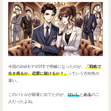
今回の2ndモテVOTEで明確になったのが、
「戦略で
生き残るか、恋愛に賭けるか？」
っていう方向性の
違い。
このバトルが顕著に出てたのが、
けいし
と
める
の二
人だったよね。