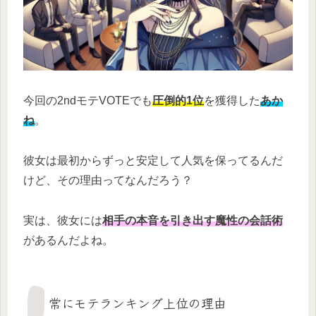
今回の2ndモテVOTEでも
圧倒的1位
を獲得した
あか
ね
。
彼女は最初からずっと安定して人気を保ってるんだ
けど、その理由ってなんだろう？
実は、彼女には
相手の本音を引き出す魔性の会話術
があるんだよね。
常にモテランキング上位の理由