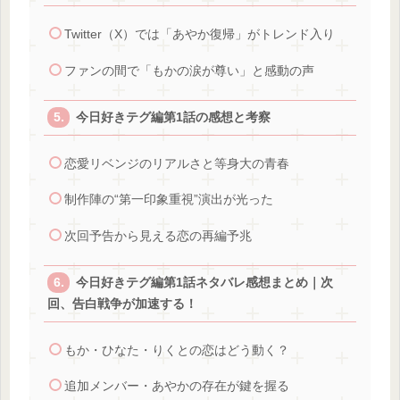
Twitter（X）では「あやか復帰」がトレンド入り
ファンの間で「もかの涙が尊い」と感動の声
今日好きテグ編第1話の感想と考察
恋愛リベンジのリアルさと等身大の青春
制作陣の“第一印象重視”演出が光った
次回予告から見える恋の再編予兆
今日好きテグ編第1話ネタバレ感想まとめ｜次
回、告白戦争が加速する！
もか・ひなた・りくとの恋はどう動く？
追加メンバー・あやかの存在が鍵を握る