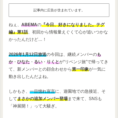
記事内に広告が含まれています。
ねぇ、
ABEMA
の
『今日、好きになりました。テグ
編』第1話
、初回から情報量えぐくて心が追いつかな
かったんだけど…！
2026年1月12日放送
の今回は、継続メンバーの
も
か
・
ひなた
・
るい
・
りくと
が“リベンジ旅”で帰ってき
て、新メンバーとの顔合わせから
第一印象
が一気に
動き出したんだよね。
しかもさ、
一目惚れ宣言
に、遊園地での急接近、そ
して
まさかの追加メンバー登場
まで来て、SNSも
「神展開！」って大騒ぎ。