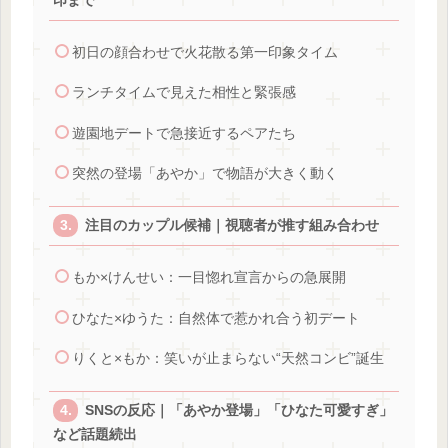
印まで
初日の顔合わせで火花散る第一印象タイム
ランチタイムで見えた相性と緊張感
遊園地デートで急接近するペアたち
突然の登場「あやか」で物語が大きく動く
注目のカップル候補｜視聴者が推す組み合わせ
もか×けんせい：一目惚れ宣言からの急展開
ひなた×ゆうた：自然体で惹かれ合う初デート
りくと×もか：笑いが止まらない“天然コンビ”誕生
SNSの反応｜「あやか登場」「ひなた可愛すぎ」
など話題続出