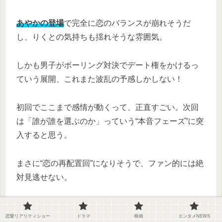
あやかの登場
で完全に恋のバランスが崩れそうだ
し、りくとの気持ちも揺れそうな雰囲気。
しかも男子がボーリング対決でデート権をかけるっ
ていう展開、これまた波乱の予感しかしない！
初回でここまで感情が動くって、正直すごい。次回
は「誰が誰を選ぶのか」っていう“本音フェーズ”に突
入すると思う。
まさに“恋の再配置回”になりそうで、ファン的には絶
対見逃せない。
「第1話の完成度、高すぎたよね。演出
恋愛リアリティショー
ドラマ
映画
エンタメNEWS