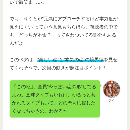
いで微笑ましい。
でも、りくとが“元気にアプローチするけど本気度が
見えにくい”っていう意見もちらほら。視聴者の中で
も「どっちが本命？」ってざわついてる部分もある
んだよ。
このペアは、
“楽しい恋”と“本気の恋”の境界線
を見せ
てくれそうで、次回の動きが超注目ポイント！
「この3組、全員“今っぽい恋の形”してる
よね。直球タイプもいれば、ゆるっと惹
アイ
かれるタイプもいて。どの恋も応援した
くなっちゃうの、わかる〜！」