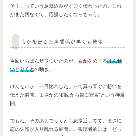
そ！」っていう意気込みがすごく伝わったの。これ
がまた切なくて、応援したくなっちゃう。
もかを巡る三角関係が早くも発生
今回いちばんザワついたのが、
もか
をめぐる
けんせ
い
と
りくと
の動き。
けんせいが「一目惚れした」って真っ直ぐに想いを
伝えた瞬間、まさかの“初回から告白宣言”という神展
開。
でもね、そのあとでりくとも急接近してて、まさに
恋の矢印が入り乱れる展開に。視聴者的には「どっ