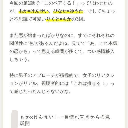
今回の第1話で「このペアくる！」って思わせたの
が、
もか×けんせい
、
ひなた×ゆうた
、そしてちょっ
と不思議で可愛い
りくと×もか
の3組。
まだ恋が始まったばかりなのに、すでにそれぞれの
関係性に“色”があるんだよね。見てて「あ、これ本気
の恋かも」って思える瞬間が多くて、つい感情移入
しちゃう。
特に男子のアプローチが積極的で、女子のリアクシ
ョンがリアル。視聴者的には「これは推せる！」っ
て感じだったんじゃないかな。
もか×けんせい：一目惚れ宣言からの急
展開