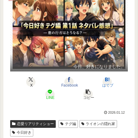
今日、好きになりました。
X
Facebook
はてブ
LINE
コピー
2026.01.12
恋愛リアリティショー
テグ編
ライオンの隠れ家
今日好き